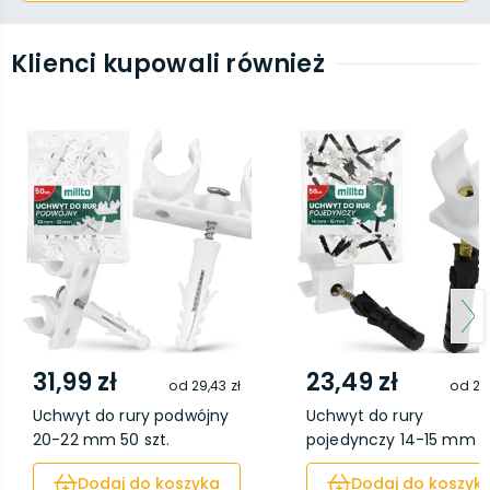
Klienci kupowali również
31,99 zł
23,49 zł
od
29,43 zł
od
21,
Uchwyt do rury podwójny
Uchwyt do rury
20-22 mm 50 szt.
pojedynczy 14-15 mm 
sz...
Dodaj do koszyka
Dodaj do koszyk