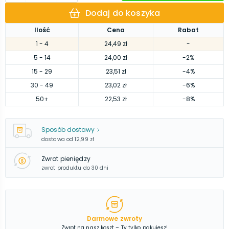
Dodaj do koszyka
Ilość
Cena
Rabat
1
- 4
24,49 zł
-
5
- 14
24,00 zł
-2%
15
- 29
23,51 zł
-4%
30
- 49
23,02 zł
-6%
50
+
22,53 zł
-8%
Sposób dostawy
dostawa od
12,99 zł
Zwrot pieniędzy
zwrot produktu do 30 dni
Darmowe zwroty
Zwrot na nasz koszt – Ty tylko pakujesz!