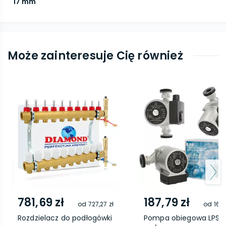
17 mm
Może zainteresuje Cię również
781,69 zł
187,79 zł
od
727,27 zł
od
168,
Rozdzielacz do podłogówki
Pompa obiegowa LPS 2