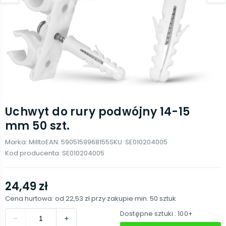
Uchwyt do rury podwójny 14-15
mm 50 szt.
Marka:
Millto
EAN:
5905159968155
SKU:
SE010204005
Kod producenta:
SE010204005
24,49 zł
Cena hurtowa: od
22,53 zł
przy zakupie min.
50
sztuk
Dostępne sztuki
: 100+