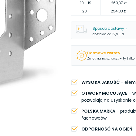
10
- 19
260,37 zł
20
+
254,83 zł
Sposób dostawy
dostawa od
12,99 zł
Darmowe zwroty
Zwrot na nasz koszt – Ty tylko
WYSOKA JAKOŚĆ
- eleme
OTWORY MOCUJĄCE
- w
pozwalają na uzyskanie o
POLSKA MARKA
- produkt
fachowców.
ODPORNOŚĆ NA OGIEŃ
-