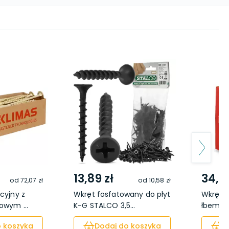
13,89 zł
34,59
od
72,07 zł
od
10,58 zł
cyjny z
Wkręt fosfatowany do płyt
Wkręt k
owym ...
K-G STALCO 3,5...
łbem st
 koszyka
Dodaj do koszyka
D