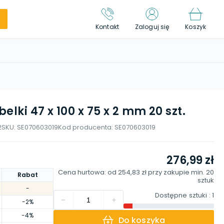
Kontakt
Zaloguj się
Koszyk
lki 47 x 100 x 75 x 2 mm 20 szt.
2
SKU:
SE070603019
Kod producenta:
SE070603019
276,99 zł
Cena hurtowa: od
254,83 zł
przy zakupie min.
20
Rabat
sztuk
-
Dostępne sztuki
: 1
-2%
-4%
Do koszyka