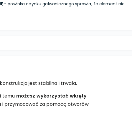
JĘ
- powłoka ocynku galwanicznego sprawia, że element nie
nstrukcja jest stabilna i trwała.
ki temu
możesz wykorzystać wkręty
zaku i przymocować za pomocą otworów