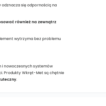
y odznacza się odpornością na
osować również na zewnątrz
u element wytrzyma bez problemu
 i nowoczesnych systemów
ci. Produkty Wkręt-Met są chętnie
kuteczny
.