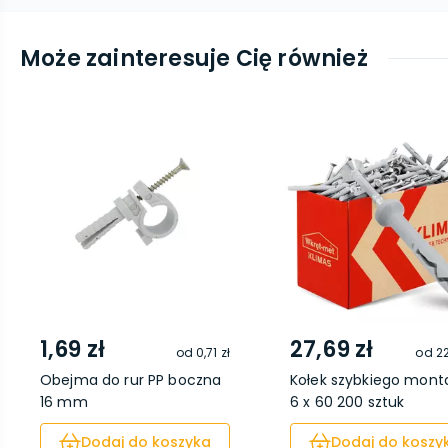
Może zainteresuje Cię również
1,69 zł
27,69 zł
od
0,71 zł
od
22
Obejma do rur PP boczna
Kołek szybkiego mont
16 mm
6 x 60 200 sztuk
Dodaj do koszyka
Dodaj do koszy