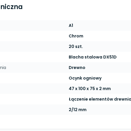
hniczna
A1
Chrom
20 szt.
Blacha stalowa DX51D
nia
Drewno
Ocynk ogniowy
47 x 100 x 75 x 2 mm
Łączenie elementów drewni
2/12 mm