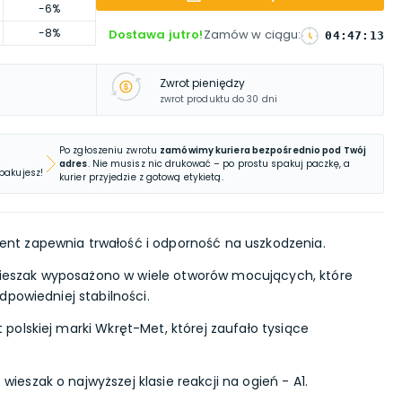
-6%
-8%
Dostawa jutro!
Zamów w ciągu
:
04
:
47
:
12
Zwrot pieniędzy
zwrot produktu do 30 dni
Po zgłoszeniu zwrotu
zamówimy kuriera bezpośrednio pod Twój
adres
. Nie musisz nic drukować – po prostu spakuj paczkę, a
 pakujesz!
kurier przyjedzie z gotową etykietą.
nt zapewnia trwałość i odporność na uszkodzenia.
ieszak wyposażono w wiele otworów mocujących, które
dpowiedniej stabilności.
 polskiej marki Wkręt-Met, której zaufało tysiące
 wieszak o najwyższej klasie reakcji na ogień - A1.