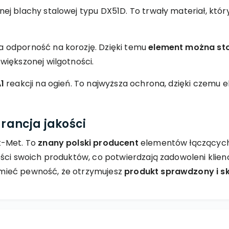
ej blachy stalowej typu DX51D. To trwały materiał, któr
 odporność na korozję. Dzięki temu
element można st
zwiększonej wilgotności.
1
reakcji na ogień. To najwyższa ochrona, dzięki czem
ancja jakości
t-Met. To
znany polski producent
elementów łączących
ści swoich produktów, co potwierdzają zadowoleni klien
mieć pewność, że otrzymujesz
produkt sprawdzony i s