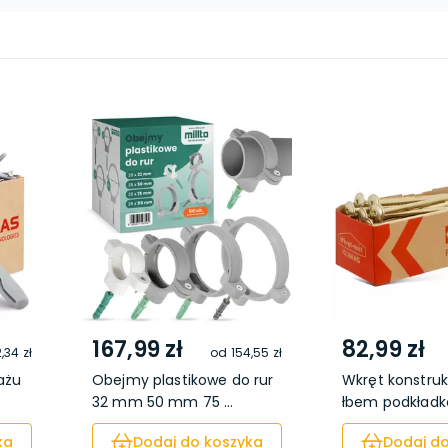
167,99 zł
82,99 zł
,34 zł
od
154,55 zł
ażu
Obejmy plastikowe do rur
Wkręt konstruk
32 mm 50 mm 75 ...
łbem podkładk
ka
Dodaj do koszyka
Dodaj do