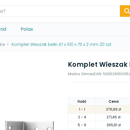
ond
Polax
kie
>
Komplet Wieszak belki 47 x 100 x 75 x 2 mm 20 szt.
Komplet Wieszak be
Marka:
Klimas
EAN:
590526150315
Ilość
Cena
1
- 1
276,99 zł
2
- 4
271,45 zł
5
- 9
265,91 zł