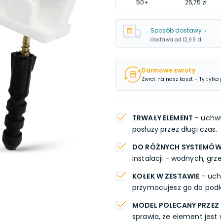
50
+
25,75 zł
Sposób dostawy
dostawa od
12,99 zł
Darmowe zwroty
Zwrot na nasz koszt – Ty tylko
TRWAŁY ELEMENT
- uchwy
posłuży przez długi czas.
DO RÓŻNYCH SYSTEMÓ
instalacji - wodnych, gr
KOŁEK W ZESTAWIE
- uch
przymocujesz go do podłog
MODEL POLECANY PRZEZ
sprawia, że element jest 