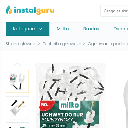
Kategorie
Millto
Bradas
Diam
Strona główna
>
Technika grzewcza
>
Ogrzewanie podło