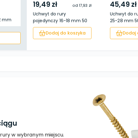
19,49 zł
45,49 zł
od
17,93 zł
Uchwyt do rury
Uchwyt do r
22 mm
pojedynczy 16-18 mm 50
25-28 mm 50
sz...
Dodaj do koszyka
Dodaj 
ciągu
rury w wybranym miejscu.