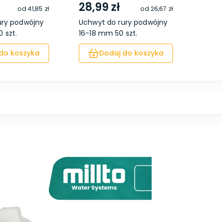
28,99 zł
23,
od
41,85 zł
od
26,67 zł
ury podwójny
Uchwyt do rury podwójny
Uchwy
 szt.
16-18 mm 50 szt.
poje
sz...
do koszyka
Dodaj do koszyka