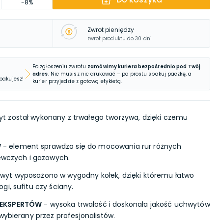
-8%
Zwrot pieniędzy
zwrot produktu do 30 dni
Po zgłoszeniu zwrotu
zamówimy kuriera bezpośrednio pod Twój
adres
. Nie musisz nic drukować – po prostu spakuj paczkę, a
 pakujesz!
kurier przyjedzie z gotową etykietą.
t został wykonany z trwałego tworzywa, dzięki czemu
W
- element sprawdza się do mocowania rur różnych
zewczych i gazowych.
wyt wyposażono w wygodny kołek, dzięki któremu łatwo
i, sufitu czy ściany.
 EKSPERTÓW
- wysoka trwałość i doskonała jakość uchwytów
wybierany przez profesjonalistów.