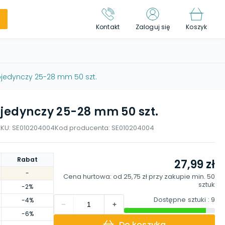
Kontakt
Zaloguj się
Koszyk
ojedynczy 25-28 mm 50 szt.
ojedynczy 25-28 mm 50 szt.
SKU:
SE010204004
Kod producenta:
SE010204004
Rabat
27,99 zł
-
Cena hurtowa: od
25,75 zł
przy zakupie min.
50
sztuk
-2%
Dostępne sztuki
: 9
-4%
-6%
Do koszyka