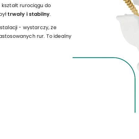
kształt rurociągu do
był
trwały i stabilny
.
talacji - wystarczy, że
astosowanych rur. To idealny