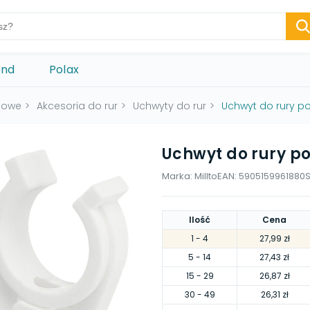
ond
Polax
gowe
>
Akcesoria do rur
>
Uchwyty do rur
>
Uchwyt do rury p
Uchwyt do rury p
Marka:
Millto
EAN:
5905159961880
Ilość
Cena
1
- 4
27,99 zł
5
- 14
27,43 zł
15
- 29
26,87 zł
30
- 49
26,31 zł