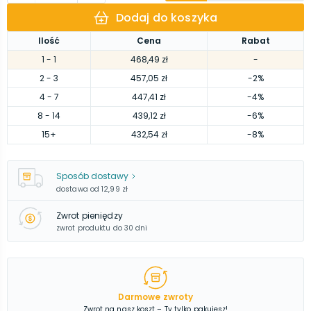
Dodaj do koszyka
Ilość
Cena
Rabat
1
- 1
468,49 zł
-
2
- 3
457,05 zł
-2%
4
- 7
447,41 zł
-4%
8
- 14
439,12 zł
-6%
15
+
432,54 zł
-8%
Sposób dostawy
dostawa od
12,99 zł
Zwrot pieniędzy
zwrot produktu do 30 dni
Darmowe zwroty
Zwrot na nasz koszt – Ty tylko pakujesz!