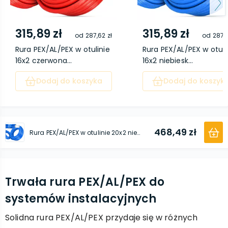
315,89 zł
315,89 zł
od
287,62 zł
od
287,6
Rura PEX/AL/PEX w otulinie
Rura PEX/AL/PEX w otuli
16x2 czerwona...
16x2 niebiesk...
Dodaj do koszyka
Dodaj do koszyk
468,49 zł
Rura PEX/AL/PEX w otulinie 20x2 niebieska 50 m
Trwała rura PEX/AL/PEX do
systemów instalacyjnych
Solidna rura PEX/AL/PEX przydaje się w różnych