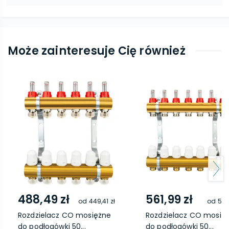
Może zainteresuje Cię również
488,49 zł
561,99 zł
od
449,41 zł
od
517,
Rozdzielacz CO mosiężne
Rozdzielacz CO mosię
do podłogówki 50...
do podłogówki 50...