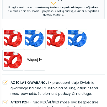
Po zgłoszeniu zwrotu
zamówimy kuriera bezpośrednio pod Twój adres
.
Nie musisz nic drukować – po prostu spakuj paczkę, a kurier przyjedzie z
gotową etykietą.
Więcej
1
+
AŻ 10 LAT GWARANCJI
- producent daje 10-letnią
gwarancję na rurę i 2-letnią na otulinę, dzięki czemu
masz pewność, że element posłuży Ci na długo.
ATEST PZH
- rura PEX/AL/PEX może być bezpiecznie