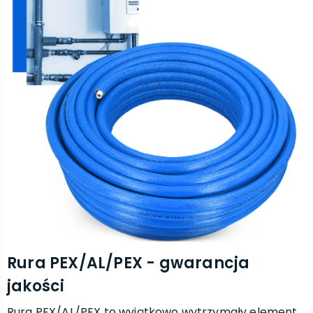
Rura PEX/AL/PEX - gwarancja
jakości
Rura PEX/AL/PEX to wyjątkowo wytrzymały element,