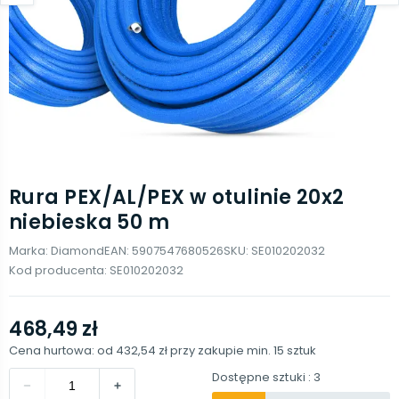
Rura PEX/AL/PEX w otulinie 20x2
niebieska 50 m
Marka:
Diamond
EAN:
5907547680526
SKU:
SE010202032
Kod producenta:
SE010202032
468,49 zł
Cena hurtowa: od
432,54 zł
przy zakupie min.
15
sztuk
Dostępne sztuki
: 3