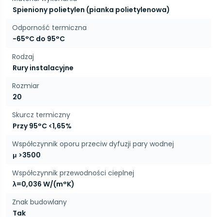
Spieniony polietylen (pianka polietylenowa)
Odporność termiczna
-65°C do 95°C
Rodzaj
Rury instalacyjne
Rozmiar
20
Skurcz termiczny
Przy 95°C <1,65%
Współczynnik oporu przeciw dyfuzji pary wodnej
μ >3500
Współczynnik przewodności cieplnej
λ=0,036 W/(m°K)
Znak budowlany
Tak