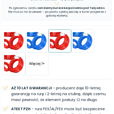
Po zgłoszeniu zwrotu
zamówimy kuriera bezpośrednio pod Twój adres
.
Nie musisz nic drukować – po prostu spakuj paczkę, a kurier przyjedzie z
gotową etykietą.
Więcej
1
+
AŻ 10 LAT GWARANCJI
- producent daje 10-letnią
gwarancję na rurę i 2-letnią na otulinę, dzięki czemu
masz pewność, że element posłuży Ci na długo.
ATEST PZH
- rura PEX/AL/PEX może być bezpiecznie