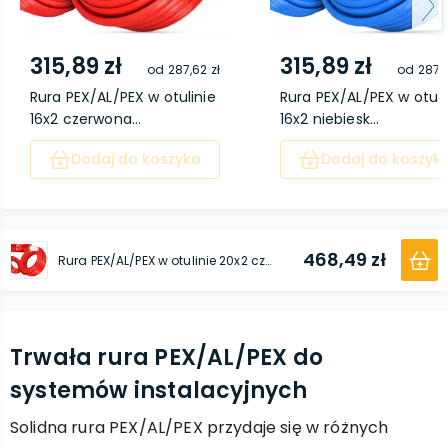
315,89 zł
315,89 zł
od
287,62 zł
od
287,6
Rura PEX/AL/PEX w otulinie
Rura PEX/AL/PEX w otuli
16x2 czerwona...
16x2 niebiesk...
Dodaj do koszyka
Dodaj do koszyk
468,49 zł
Rura PEX/AL/PEX w otulinie 20x2 czerwona 50 m
Trwała rura PEX/AL/PEX do
systemów instalacyjnych
Solidna rura PEX/AL/PEX przydaje się w różnych