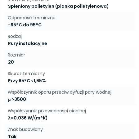
Spieniony polietylen (pianka polietylenowa)
Odporność termiczna
-65°C do 95°C
Rodzaj
Rury instalacyjne
Rozmiar
20
Skurcz termiczny
Przy 95°C <1,65%
Współczynnik oporu przeciw dyfuzji pary wodnej
μ >3500
Współczynnik przewodności cieplnej
λ=0,036 W/(m°K)
Znak budowlany
Tak