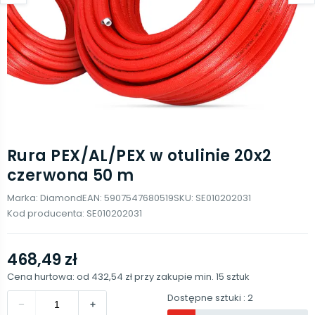
Rura PEX/AL/PEX w otulinie 20x2
czerwona 50 m
Marka:
Diamond
EAN:
5907547680519
SKU:
SE010202031
Kod producenta:
SE010202031
468,49 zł
Cena hurtowa: od
432,54 zł
przy zakupie min.
15
sztuk
Dostępne sztuki
: 2