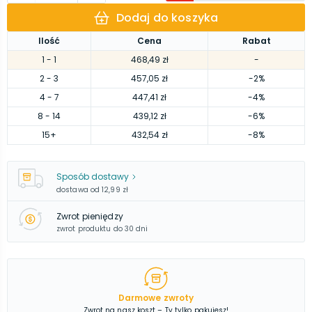
Dodaj do koszyka
Ilość
Cena
Rabat
1
- 1
468,49 zł
-
2
- 3
457,05 zł
-2%
4
- 7
447,41 zł
-4%
8
- 14
439,12 zł
-6%
15
+
432,54 zł
-8%
Sposób dostawy
dostawa od
12,99 zł
Zwrot pieniędzy
zwrot produktu do 30 dni
Darmowe zwroty
Zwrot na nasz koszt – Ty tylko pakujesz!