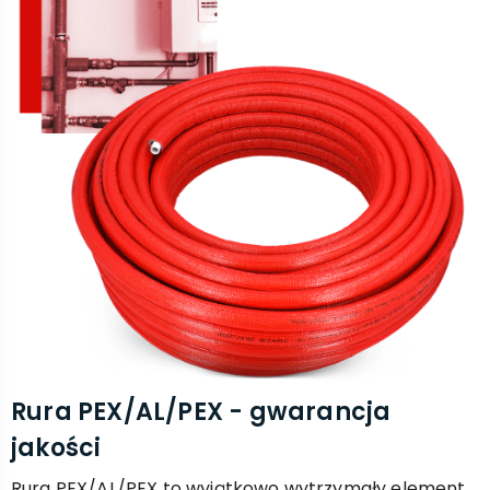
Rura PEX/AL/PEX - gwarancja
jakości
Rura PEX/AL/PEX to wyjątkowo wytrzymały element,