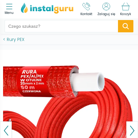
Menu
Kontakt
Zaloguj się
Koszyk
<
Rury PEX