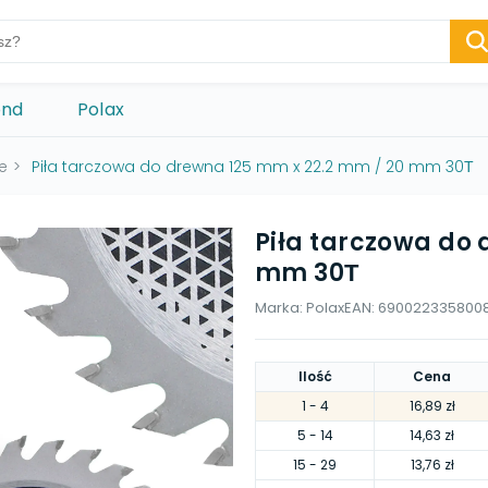
ond
Polax
e
>
Piła tarczowa do drewna 125 mm x 22.2 mm / 20 mm 30Т
Piła tarczowa do
mm 30Т
Marka:
Polax
EAN:
690022335800
Ilość
Cena
1
- 4
16,89 zł
5
- 14
14,63 zł
15
- 29
13,76 zł