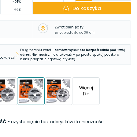
-21%
Do koszyka
-22%
Zwrot pieniędzy
zwrot produktu do 30 dni
Po zgłoszeniu zwrotu
zamówimy kuriera bezpośrednio pod Twój
adres
. Nie musisz nic drukować – po prostu spakuj paczkę, a
 pakujesz!
kurier przyjedzie z gotową etykietą.
Więcej
17
+
ŚĆ
- czyste cięcie bez odprysków i konieczności