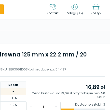
Kontakt
Zaloguj się
Koszyk
 drewna 125 mm x 22.2 mm / 20
8
SKU:
SE030511003
Kod producenta:
54-137
Rabat
16,89 zł
-
Cena hurtowa: od
13,09 zł
przy zakupie min.
50
sztuk
-13%
Dostępne sztuki
: 3
-19%