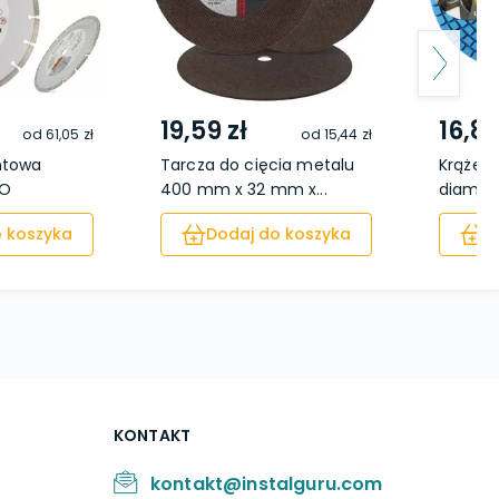
19,59 zł
16,89
od
61,05 zł
od
15,44 zł
ntowa
Tarcza do cięcia metalu
Krążek 
CO
400 mm x 32 mm x...
diamen
 koszyka
Dodaj do koszyka
D
KONTAKT
kontakt@instalguru.com