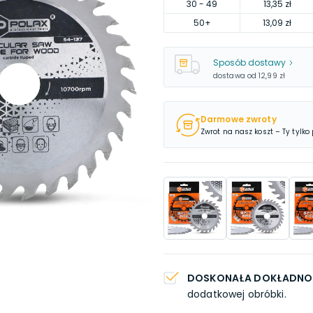
30
- 49
13,35 zł
50
+
13,09 zł
Sposób dostawy
dostawa od
12,99 zł
Darmowe zwroty
Zwrot na nasz koszt – Ty tylko
DOSKONAŁA DOKŁADNO
dodatkowej obróbki.