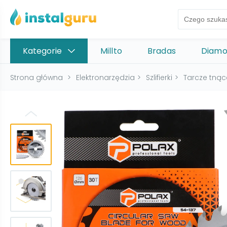
Kategorie
Millto
Bradas
Diam
Strona główna
>
Elektronarzędzia
>
Szlifierki
>
Tarcze tnąc