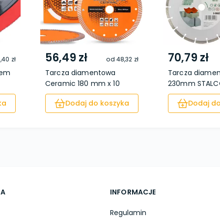
56,49 zł
70,79 zł
,40 zł
od
48,32 zł
pem
Tarcza diamentowa
Tarcza diame
Ceramic 180 mm x 10
230mm STAL
mm...
ka
Dodaj do koszyka
Dodaj do
TA
INFORMACJE
Regulamin