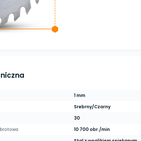
hniczna
1 mm
Srebrny/Czarny
30
obrotowa
10 700 obr./min
Stal z węglikiem spiekanym