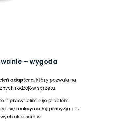
owanie – wygoda
cień adaptera,
który pozwala na
żnych rodzajów sprzętu.
ort pracy i eliminuje problem
zyć się
maksymalną precyzją
bez
owych akcesoriów.