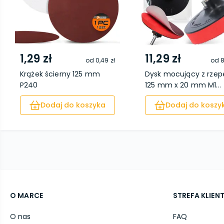
1,29 zł
11,29 zł
od
0,49 zł
od
8
Krążek ścierny 125 mm
Dysk mocujący z rze
P240
125 mm x 20 mm M1...
Dodaj do koszyka
Dodaj do koszy
O MARCE
STREFA KLIEN
O nas
FAQ