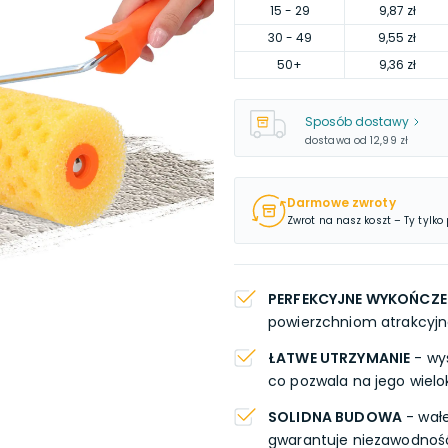
15
- 29
9,87 zł
30
- 49
9,55 zł
50
+
9,36 zł
Sposób dostawy
dostawa od
12,99 zł
Darmowe zwroty
Zwrot na nasz koszt – Ty tylko
PERFEKCYJNE WYKOŃCZE
powierzchniom atrakcyjną
ŁATWE UTRZYMANIE
- wys
co pozwala na jego wielo
SOLIDNA BUDOWA
- wałe
gwarantuje niezawodnoś