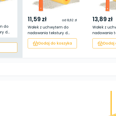
11,59 zł
13,89 zł
od
8,62 zł
m do
Wałek z uchwytem do
Wałek z uc
y d...
nadawania tekstury d...
nadawania te
Dodaj do koszyka
Dodaj 