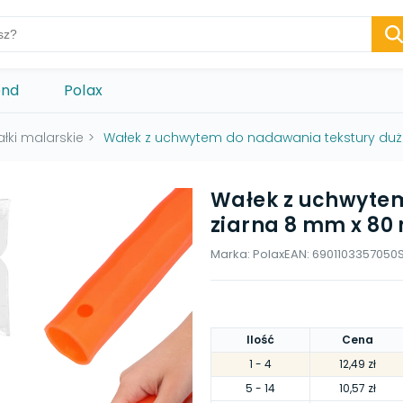
ond
Polax
łki malarskie
>
Wałek z uchwytem do nadawania tekstury du
Wałek z uchwyte
ziarna 8 mm x 80
Marka:
Polax
EAN:
6901103357050
Ilość
Cena
1
- 4
12,49 zł
5
- 14
10,57 zł