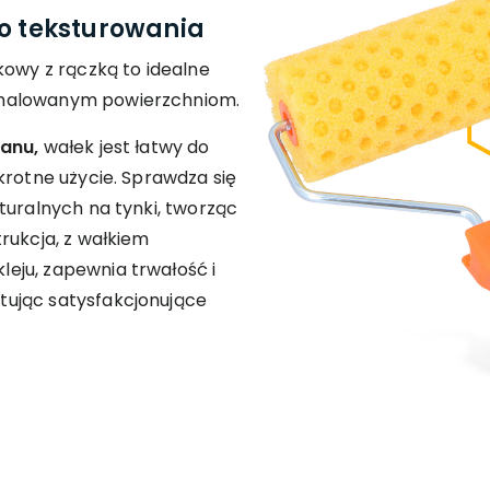
do teksturowania
kowy z rączką to idealne
alowanym powierzchniom.
tanu,
wałek jest łatwy do
krotne użycie. Sprawdza się
turalnych na tynki, tworząc
rukcja, z wałkiem
eju, zapewnia trwałość i
ując satysfakcjonujące