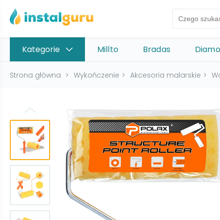
Kategorie
Millto
Bradas
Diam
Strona główna
>
Wykończenie
>
Akcesoria malarskie
>
Wa