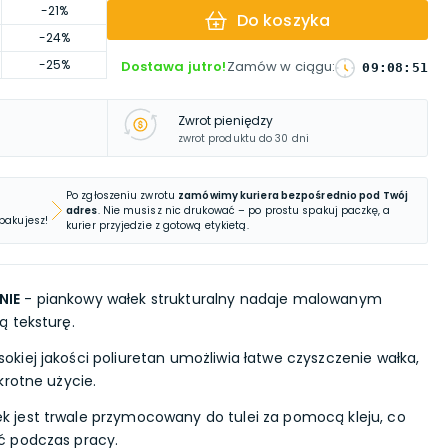
-21%
Do koszyka
-24%
-25%
Dostawa jutro!
Zamów w ciągu
:
09
:
08
:
50
Zwrot pieniędzy
zwrot produktu do 30 dni
Po zgłoszeniu zwrotu
zamówimy kuriera bezpośrednio pod Twój
adres
. Nie musisz nic drukować – po prostu spakuj paczkę, a
 pakujesz!
kurier przyjedzie z gotową etykietą.
NIE
- piankowy wałek strukturalny nadaje malowanym
 teksturę.
okiej jakości poliuretan umożliwia łatwe czyszczenie wałka,
krotne użycie.
k jest trwale przymocowany do tulei za pomocą kleju, co
ć podczas pracy.