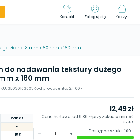
Kontakt
Zaloguj się
Koszyk
żego ziarna 8 mm x 80 mm x 180 mm
m do nadawania tekstury dużego
 mm x 180 mm
SKU:
SE030103005
Kod producenta:
21-007
12,49 zł
Cena hurtowa: od
9,36 zł
przy zakupie min.
50
Rabat
sztuk
-
Dostępne sztuki
: 100+
-15%