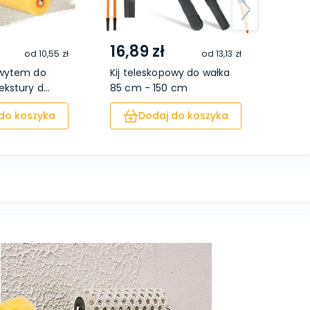
16,89 zł
13,
od
10,55 zł
od
13,13 zł
hwytem do
Kij teleskopowy do wałka
Wałe
kstury d...
85 cm - 150 cm
malow
do koszyka
Dodaj do koszyka