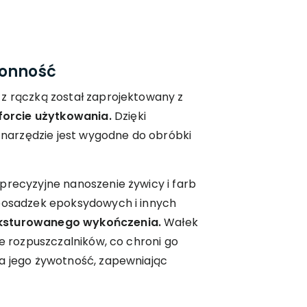
ronność
 z rączką został zaprojektowany z
rcie użytkowania.
Dzięki
arzędzie jest wygodne do obróbki
precyzyjne nanoszenie żywicy i farb
 posadzek epoksydowych i innych
ksturowanego wykończenia.
Wałek
ie rozpuszczalników, co chroni go
ża jego żywotność, zapewniając