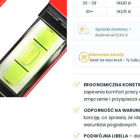
20
- 29
143,61 zł
30
+
142,15 zł
Sposób dostawy
dostawa od
12,99 zł
Darmowe zwroty
Zwrot na nasz koszt – Ty tylko
ERGONOMICZNA KONST
zapewnia komfort pracy 
zmęczenie i przyspiesza
ODPORNOŚĆ NA WARUNK
korozję, co sprawia, że i
warunków pogodowych.
PODWÓJNA LIBELLA
– dok