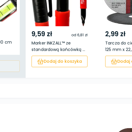
9,59 zł
2,99 zł
od
6,81 zł
 80 cm
Marker INKZALL™ ze
Tarcza do ci
standardową końcówką ...
125 mm x 22,
Dodaj do koszyka
Dodaj 