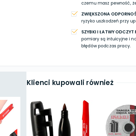
czemu masz pewność, że 
ZWIĘKSZONA ODPORNOŚ
ryzyko uszkodzeń przy up
SZYBKI I ŁATWY ODCZY
pomiary są intuicyjne i 
błędów podczas pracy.
Klienci kupowali również