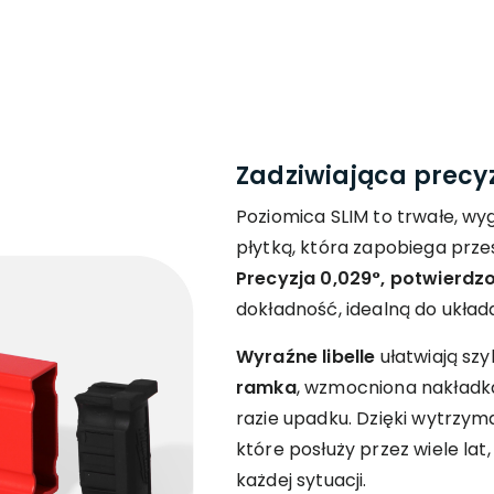
Zadziwiająca precy
Poziomica SLIM to trwałe, w
płytką, która zapobiega prze
Precyzja 0,029°, potwierdz
dokładność, idealną do układ
Wyraźne libelle
ułatwiają szy
ramka
, wzmocniona nakładk
razie upadku. Dzięki wytrzyma
które posłuży przez wiele la
każdej sytuacji.