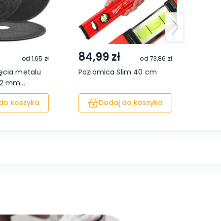
84,99 zł
290
od
1,65 zł
od
73,86 zł
ęcia metalu
Poziomica Slim 40 cm
Pozi
2 mm...
Bloc
do koszyka
Dodaj do koszyka