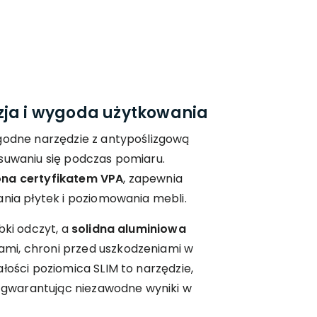
zja i wygoda użytkowania
ygodne narzędzie z antypoślizgową
suwaniu się podczas pomiaru.
ona certyfikatem VPA
, zapewnia
ania płytek i poziomowania mebli.
bki odczyt, a
solidna aluminiowa
ami, chroni przed uszkodzeniami w
łości poziomica SLIM to narzędzie,
t, gwarantując niezawodne wyniki w