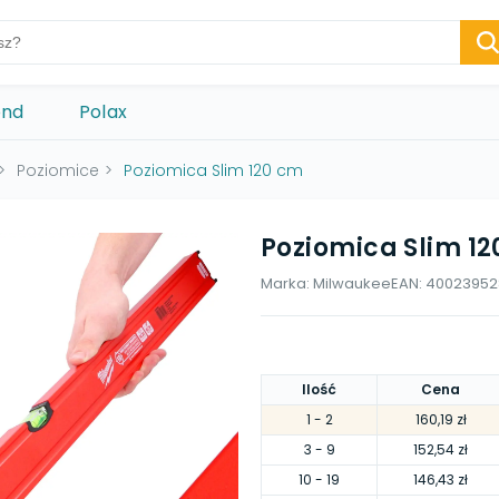
ond
Polax
>
Poziomice
>
Poziomica Slim 120 cm
Poziomica Slim 1
Marka:
Milwaukee
EAN:
40023952
Ilość
Cena
1
- 2
160,19 zł
3
- 9
152,54 zł
10
- 19
146,43 zł