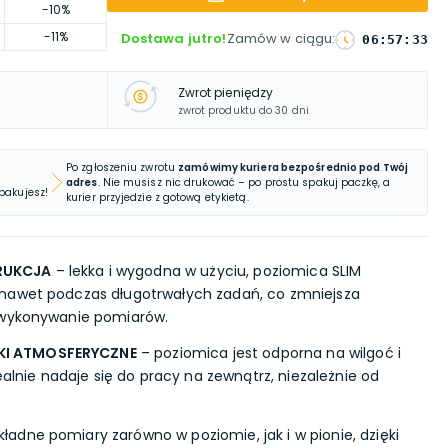
-10%
-11%
Dostawa jutro!
Zamów w ciągu
:
06
:
57
:
32
Zwrot pieniędzy
zwrot produktu do 30 dni
Po zgłoszeniu zwrotu
zamówimy kuriera bezpośrednio pod Twój
adres
. Nie musisz nic drukować – po prostu spakuj paczkę, a
 pakujesz!
kurier przyjedzie z gotową etykietą.
RUKCJA
– lekka i wygodna w użyciu, poziomica SLIM
nawet podczas długotrwałych zadań, co zmniejsza
 wykonywanie pomiarów.
I ATMOSFERYCZNE
– poziomica jest odporna na wilgoć i
dealnie nadaje się do pracy na zewnątrz, niezależnie od
ładne pomiary zarówno w poziomie, jak i w pionie, dzięki