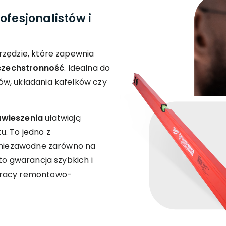
ofesjonalistów i
rzędzie, które zapewnia
szechstronność
. Idealna do
w, układania kafelków czy
awieszenia
ułatwiają
. To jedno z
, niezawodne zarówno na
to gwarancja szybkich i
pracy remontowo-