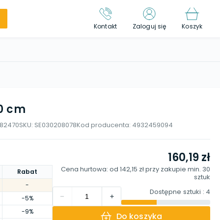
Kontakt
Zaloguj się
Koszyk
20 cm
82470
SKU:
SE030208078
Kod producenta:
4932459094
160,19 zł
Cena hurtowa: od
142,15 zł
przy zakupie min.
30
Rabat
sztuk
-
Dostępne sztuki
: 4
-5%
-9%
Do koszyka