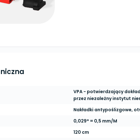
hniczna
VPA - potwierdzający dokł
przez niezależny instytut nie
Nakładki antypoślizgowe, ot
0,029° = 0,5 mm/M
120 cm