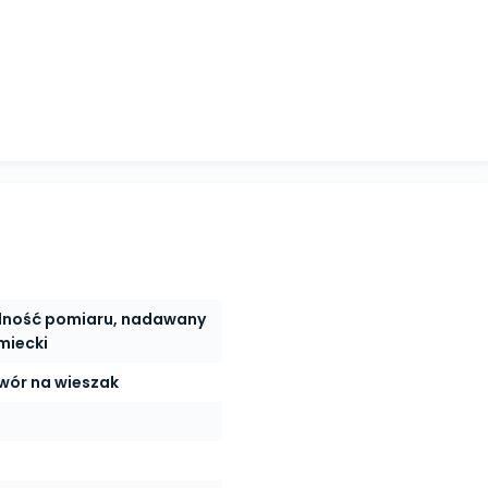
adność pomiaru, nadawany
miecki
wór na wieszak