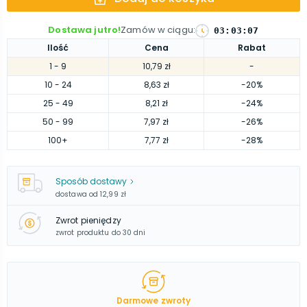
Dostawa jutro!
Zamów w ciągu
:
03
:
03
:
06
Ilość
Cena
Rabat
1
- 9
10,79 zł
-
10
- 24
8,63 zł
-20%
25
- 49
8,21 zł
-24%
50
- 99
7,97 zł
-26%
100
+
7,77 zł
-28%
Sposób dostawy
dostawa od
12,99 zł
Zwrot pieniędzy
zwrot produktu do 30 dni
Darmowe zwroty