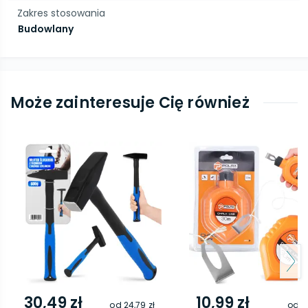
Zakres stosowania
Budowlany
Może zainteresuje Cię również
30,49 zł
10,99 zł
od
24,79 zł
od
7