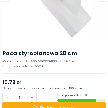
Paca styropianowa 28 cm
Marka:
Painto
EAN:
5907796923481
SKU:
SE070410008
Kod producenta:
pst.10028
10,79 zł
Cena hurtowa: od
7,77 zł
przy zakupie min.
100
sztuk
Dostępne sztuki
: 8
Dodaj do koszyka