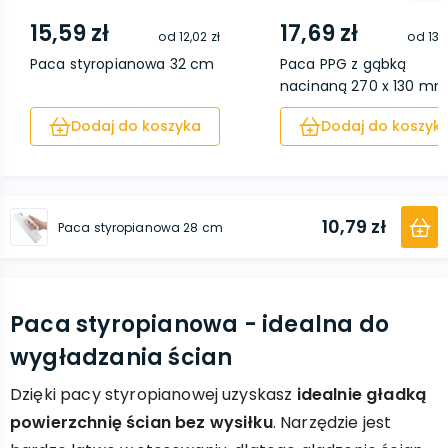
15,59 zł
17,69 zł
od
12,02 zł
od
13,
Paca styropianowa 32 cm
Paca PPG z gąbką
nacinaną 270 x 130 m
Dodaj do koszyka
Dodaj do koszyk
10,79 zł
Paca styropianowa 28 cm
Paca styropianowa - idealna do
wygładzania ścian
Dzięki pacy styropianowej uzyskasz
idealnie gładką
powierzchnię ścian bez wysiłku
. Narzędzie jest