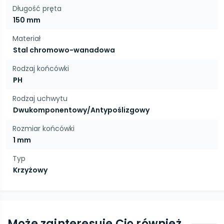
Długość pręta
150 mm
Materiał
Stal chromowo-wanadowa
Rodzaj końcówki
PH
Rodzaj uchwytu
Dwukomponentowy/Antypoślizgowy
Rozmiar końcówki
1 mm
Typ
Krzyżowy
Może zainteresuje Cię również