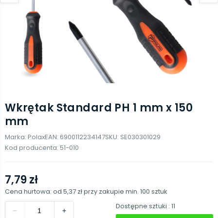
Wkrętak Standard PH 1 mm x 150
mm
Marka:
Polax
EAN:
6900112234147
SKU:
SE030301029
Kod producenta:
51-010
7,79 zł
Cena hurtowa: od
5,37 zł
przy zakupie min.
100
sztuk
Dostępne sztuki
: 11