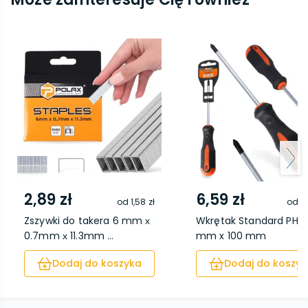
2,89 zł
6,59 zł
od
1,58 zł
od
4,
Zszywki do takera 6 mm х
Wkrętak Standard PH 1
0.7mm х 11.3mm ...
mm x 100 mm
Dodaj do koszyka
Dodaj do koszyk