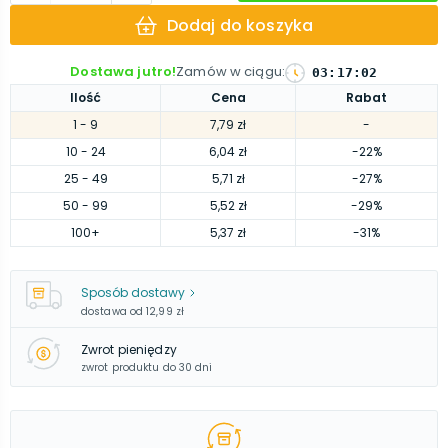
Dodaj do koszyka
Dostawa jutro!
Zamów w ciągu
:
03
:
17
:
01
Ilość
Cena
Rabat
1
- 9
7,79 zł
-
10
- 24
6,04 zł
-22%
25
- 49
5,71 zł
-27%
50
- 99
5,52 zł
-29%
100
+
5,37 zł
-31%
Sposób dostawy
dostawa od
12,99 zł
Zwrot pieniędzy
zwrot produktu do 30 dni