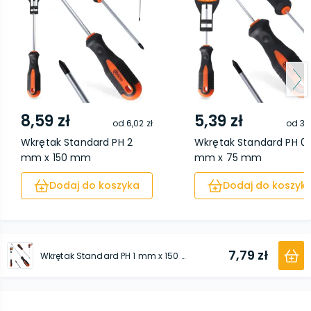
8,59 zł
5,39 zł
od
6,02 zł
od
3,
Wkrętak Standard PH 2
Wkrętak Standard PH 0
mm x 150 mm
mm x 75 mm
Dodaj do koszyka
Dodaj do koszyk
7,79 zł
Wkrętak Standard PH 1 mm x 150 mm