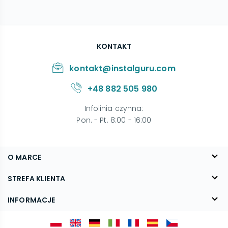
KONTAKT
kontakt@instalguru.com
+48 882 505 980
Infolinia czynna
:
Pon. - Pt. 8:00 - 16:00
O MARCE
O nas
STREFA KLIENTA
Blog
FAQ
INFORMACJE
Kontakt
Dostawa
Regulamin