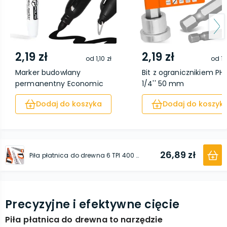
2,19 zł
2,19 zł
od
1,10 zł
od
1,
Marker budowlany
Bit z ogranicznikiem PH2
permanentny Economic
1/4'' 50 mm
cz...
Dodaj do koszyka
Dodaj do koszyk
26,89 zł
Piła płatnica do drewna 6 TPI 400 mm
Precyzyjne i efektywne cięcie
Piła płatnica do drewna to narzędzie