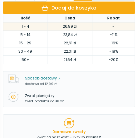
Dodaj do koszyka
Ilość
Cena
Rabat
1
- 4
26,89 zł
-
5
- 14
23,84 zł
-11%
15
- 29
22,61 zł
-16%
30
- 49
22,01 zł
-18%
50
+
21,64 zł
-20%
Sposób dostawy
dostawa od
12,99 zł
Zwrot pieniędzy
zwrot produktu do 30 dni
Darmowe zwroty
Zwrot na nasz koszt – Ty tylko pakujesz!