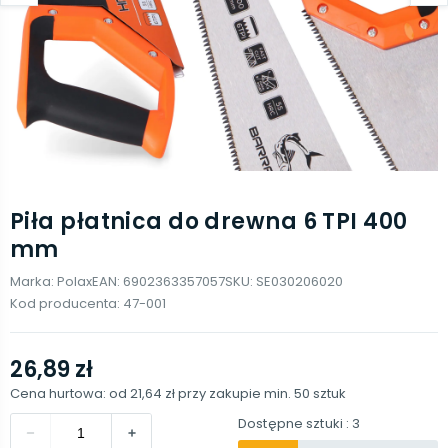
Piła płatnica do drewna 6 TPI 400
mm
Marka:
Polax
EAN:
6902363357057
SKU:
SE030206020
Kod producenta:
47-001
26,89 zł
Cena hurtowa: od
21,64 zł
przy zakupie min.
50
sztuk
Dostępne sztuki
: 3