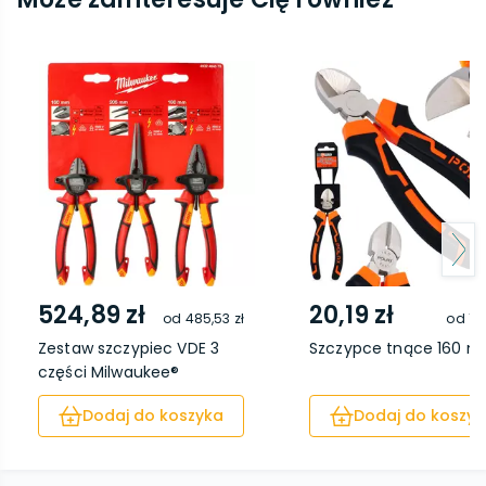
524,89 zł
20,19 zł
od
485,53 zł
od
15
Zestaw szczypiec VDE 3
Szczypce tnące 160 
części Milwaukee®
Dodaj do koszyka
Dodaj do koszyk