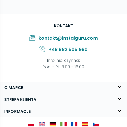
KONTAKT
kontakt@instalguru.com
+48 882 505 980
Infolinia czynna
:
Pon. - Pt. 8:00 - 16:00
O MARCE
O nas
STREFA KLIENTA
Blog
FAQ
INFORMACJE
Kontakt
Dostawa
Regulamin