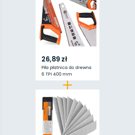
26,89 zł
Piła płatnica do drewna
6 TPI 400 mm