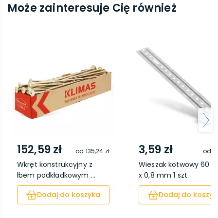
Może zainteresuje Cię również
152,59 zł
3,59 zł
od
135,24 zł
od
2,
Wkręt konstrukcyjny z
Wieszak kotwowy 60 x
łbem podkładkowym ...
x 0,8 mm 1 szt.
Dodaj do koszyka
Dodaj do koszyk