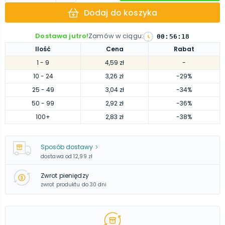
Dodaj do koszyka
Dostawa jutro!
Zamów w ciągu
:
00
:
56
:
17
Ilość
Cena
Rabat
1
- 9
4,59 zł
-
10
- 24
3,26 zł
-29%
25
- 49
3,04 zł
-34%
50
- 99
2,92 zł
-36%
100
+
2,83 zł
-38%
Sposób dostawy
dostawa od
12,99 zł
Zwrot pieniędzy
zwrot produktu do 30 dni