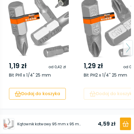
1,19 zł
1,29 zł
od
0,42 zł
od
0,
Bit PH1 x 1/4" 25 mm
Bit PH2 x 1/4'' 25 mm
Dodaj do koszyka
Dodaj do koszyk
4,59 zł
Kątownik kotwowy 95 mm x 95 mm x 40 mm