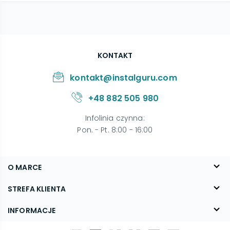
KONTAKT
kontakt@instalguru.com
+48 882 505 980
Infolinia czynna
:
Pon. - Pt. 8:00 - 16:00
O MARCE
O nas
STREFA KLIENTA
Blog
FAQ
INFORMACJE
Kontakt
Dostawa