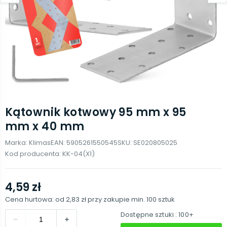
Kątownik kotwowy 95 mm x 95
mm x 40 mm
Marka:
Klimas
EAN:
5905261550545
SKU:
SE020805025
Kod producenta:
KK-04(X1)
4,59 zł
Cena hurtowa: od
2,83 zł
przy zakupie min.
100
sztuk
Dostępne sztuki
: 100+