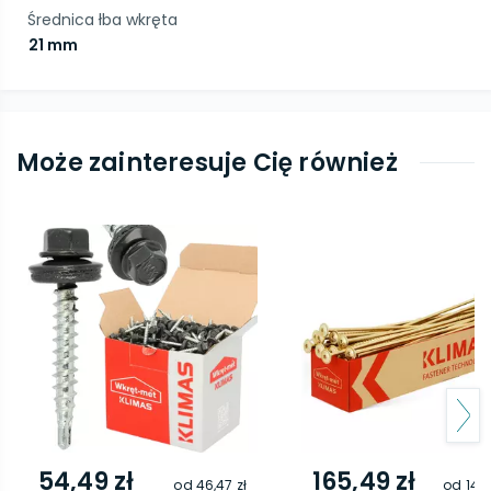
Średnica łba wkręta
21 mm
Może zainteresuje Cię również
54,49 zł
165,49 zł
od
46,47 zł
od
146,