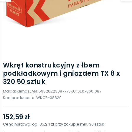
Wkręt konstrukcyjny z łbem
podkładkowym i gniazdem TX 8 x
320 50 sztuk
Marka:
Klimas
EAN:
5902622308777
SKU:
SE070601087
Kod producenta:
WKCP-08320
152,59 zł
Cena hurtowa: od
135,24 zł
przy zakupie min.
30
sztuk