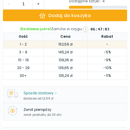
Dostępne sztuki
: 4
Dodaj do koszyka
Dostawa jutro!
Zamów w ciągu
:
06
:
47
:
01
Ilość
Cena
Rabat
1
- 2
152,59 zł
-
3
- 9
145,24 zł
-5%
10
- 19
139,36 zł
-9%
20
- 29
136,65 zł
-10%
30
+
135,24 zł
-11%
Sposób dostawy
dostawa od
12,99 zł
Zwrot pieniędzy
zwrot produktu do 30 dni