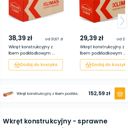
38,39 zł
29,39 zł
od
31,67 zł
od
23,
Wkręt konstrukcyjny z
Wkręt konstrukcyjny z
łbem podkładkowym ...
łbem podkładkowym ...
Dodaj do koszyka
Dodaj do koszyk
152,59 zł
Wkręt konstrukcyjny z łbem podkładkowym i gniazdem TX 8 x 320 50 sztuk
Wkręt konstrukcyjny - sprawne