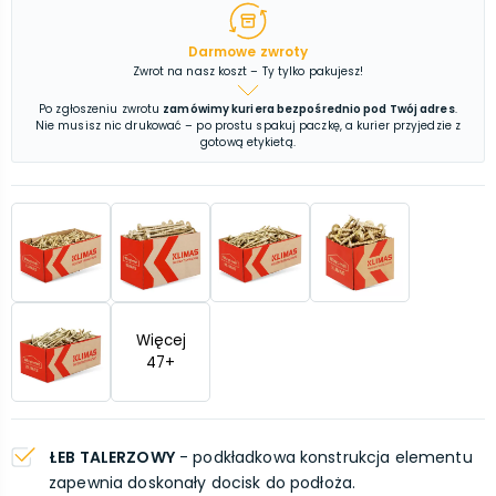
Darmowe zwroty
Zwrot na nasz koszt – Ty tylko pakujesz!
Po zgłoszeniu zwrotu
zamówimy kuriera bezpośrednio pod Twój adres
.
Nie musisz nic drukować – po prostu spakuj paczkę, a kurier przyjedzie z
gotową etykietą.
Więcej
47
+
ŁEB TALERZOWY
- podkładkowa konstrukcja elementu
zapewnia doskonały docisk do podłoża.