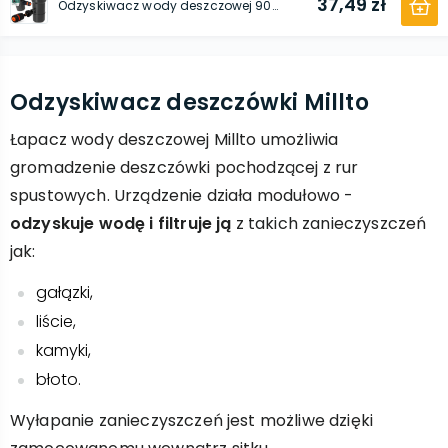
37,49 zł
Odzyskiwacz wody deszczowej 90 mm x 1'' GZ grafit z przyłączem pod szybkozłączke 1'' GW x SZ i szybkozłączka 1/2'' W x SZ
Odzyskiwacz deszczówki Millto
Łapacz wody deszczowej Millto umożliwia
gromadzenie deszczówki pochodzącej z rur
spustowych. Urządzenie działa modułowo -
odzyskuje wodę i filtruje ją
z takich zanieczyszczeń
jak:
gałązki,
liście,
kamyki,
błoto.
Wyłapanie zanieczyszczeń jest możliwe dzięki