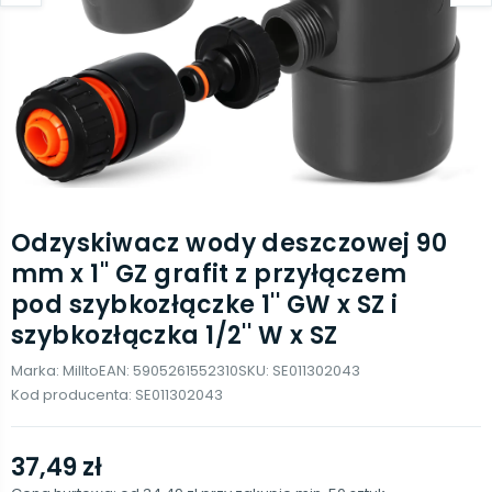
Odzyskiwacz wody deszczowej 90
mm x 1'' GZ grafit z przyłączem
pod szybkozłączke 1'' GW x SZ i
szybkozłączka 1/2'' W x SZ
Marka:
Millto
EAN:
5905261552310
SKU:
SE011302043
Kod producenta:
SE011302043
37,49 zł