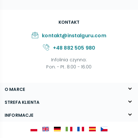
KONTAKT
kontakt@instalguru.com
+48 882 505 980
Infolinia czynna
:
Pon. - Pt. 8:00 - 16:00
O MARCE
O nas
STREFA KLIENTA
Blog
FAQ
INFORMACJE
Kontakt
Dostawa
Regulamin