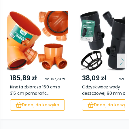
185,89 zł
38,09 zł
od
167,28 zł
od
31
Kineta zbiorcza 160 cm x
Odzyskiwacz wody
315 cm pomarańc...
deszczowej 90 mm x 1'' 
Dodaj do koszyka
Dodaj do koszyk