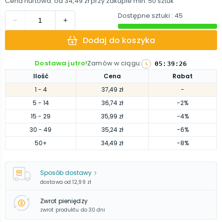
Cena hurtowa: od
34,49 zł
przy zakupie min.
50
sztuk
Dostępne sztuki
: 45
Dodaj do koszyka
Dostawa jutro!
Zamów w ciągu
:
05
:
39
:
25
Ilość
Cena
Rabat
1
- 4
37,49 zł
-
5
- 14
36,74 zł
-2%
15
- 29
35,99 zł
-4%
30
- 49
35,24 zł
-6%
50
+
34,49 zł
-8%
Sposób dostawy
dostawa od
12,99 zł
Zwrot pieniędzy
zwrot produktu do 30 dni