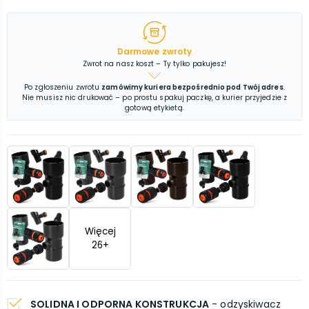
Darmowe zwroty
Zwrot na nasz koszt – Ty tylko pakujesz!
Po zgłoszeniu zwrotu
zamówimy kuriera bezpośrednio pod Twój adres
.
Nie musisz nic drukować – po prostu spakuj paczkę, a kurier przyjedzie z
gotową etykietą.
Więcej
26
+
SOLIDNA I ODPORNA KONSTRUKCJA
- odzyskiwacz