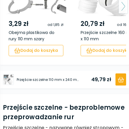
3,29 zł
20,79 zł
od
1,85 zł
od
16,
Obejma plastikowa do
Przejście szczelne 160
rury 110 mm szary
x 110 mm
Dodaj do koszyka
Dodaj do koszyk
49,79 zł
Przejście szczelne 110 mm x 240 mm
Przejście szczelne - bezproblemowe
przeprowadzanie rur
Przejście szczelne - nazywane również stropowym -