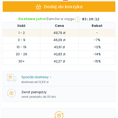
Dodaj do koszyka
Dostawa jutro!
Zamów w ciągu
:
03
:
24
:
11
Ilość
Cena
Rabat
1
- 2
49,79 zł
-
3
- 9
46,39 zł
-7%
10
- 19
43,91 zł
-12%
20
- 29
42,83 zł
-14%
30
+
42,27 zł
-15%
Sposób dostawy
dostawa od
12,99 zł
Zwrot pieniędzy
zwrot produktu do 30 dni