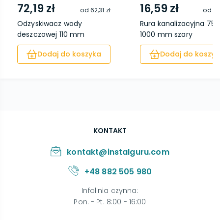
72,19 zł
16,59 zł
od
62,31 zł
od
12
Odzyskiwacz wody
Rura kanalizacyjna 7
deszczowej 110 mm
1000 mm szary
brązo...
Dodaj do koszyka
Dodaj do koszyk
KONTAKT
kontakt@instalguru.com
+48 882 505 980
Infolinia czynna
:
Pon. - Pt. 8:00 - 16:00