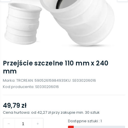
Przejście szczelne 110 mm x 240
mm
Marka:
TRCR
EAN:
5905261598493
SKU:
SE030206016
Kod producenta:
SE030206016
49,79 zł
Cena hurtowa: od
42,27 zł
przy zakupie min.
30
sztuk
Dostępne sztuki
: 1