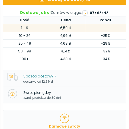
Dostawa jutro!
Zamów w ciągu
:
07
:
08
:
47
Ilość
Cena
Rabat
1
- 9
6,59 zł
-
10
- 24
4,96 zł
-25%
25
- 49
4,68 zł
-29%
50
- 99
4,51 zł
-32%
100
+
4,38 zł
-34%
Sposób dostawy
dostawa od
12,99 zł
Zwrot pieniędzy
zwrot produktu do 30 dni
Darmowe zwroty