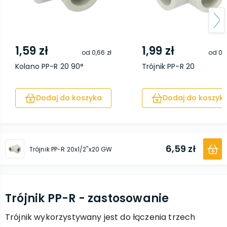
1,59 zł
1,99 zł
od
0,66 zł
od
0,9
Kolano PP-R 20 90°
Trójnik PP-R 20
Dodaj do koszyka
Dodaj do koszyk
6,59 zł
Trójnik PP-R 20x1/2''x20 GW
Trójnik PP-R - zastosowanie
Trójnik wykorzystywany jest do łączenia trzech