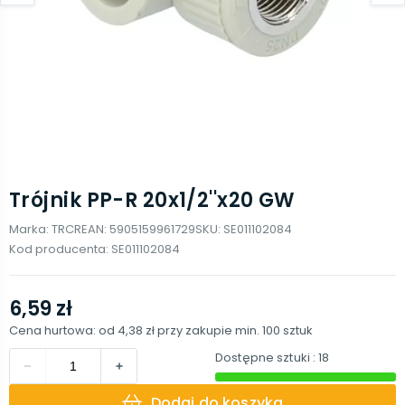
Trójnik PP-R 20x1/2''x20 GW
Marka:
TRCR
EAN:
5905159961729
SKU:
SE011102084
Kod producenta:
SE011102084
6,59 zł
Cena hurtowa: od
4,38 zł
przy zakupie min.
100
sztuk
Dostępne sztuki
: 18
Dodaj do koszyka