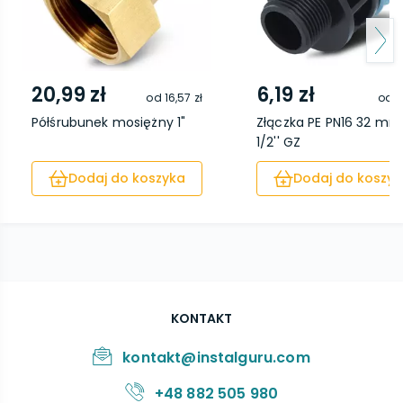
20,99 zł
6,19 zł
od
16,57 zł
od
4
Półśrubunek mosiężny 1"
Złączka PE PN16 32 mm
1/2'' GZ
Dodaj do koszyka
Dodaj do koszyk
KONTAKT
kontakt@instalguru.com
+48 882 505 980