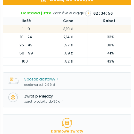
Dostawa jutro!
Zamów w ciągu
:
02
:
34
:
55
Ilość
Cena
Rabat
1
- 9
3,19 zł
-
10
- 24
2,14 zł
-33%
25
- 49
1,97 zł
-38%
50
- 99
1,89 zł
-41%
100
+
1,82 zł
-43%
Sposób dostawy
dostawa od
12,99 zł
Zwrot pieniędzy
zwrot produktu do 30 dni
Darmowe zwroty