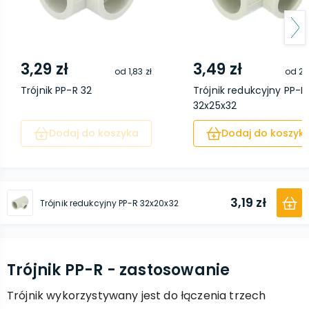
3,29 zł
3,49 zł
od
1,83 zł
od
2,
Trójnik PP-R 32
Trójnik redukcyjny PP-R
32x25x32
Dodaj do koszyka
Dodaj do koszyk
3,19 zł
Trójnik redukcyjny PP-R 32x20x32
Trójnik PP-R - zastosowanie
Trójnik wykorzystywany jest do łączenia trzech