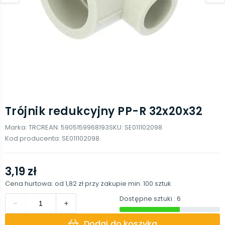
Trójnik redukcyjny PP-R 32x20x32
Marka:
TRCR
EAN:
5905159968193
SKU:
SE011102098
Kod producenta:
SE011102098
3,19 zł
Cena hurtowa: od
1,82 zł
przy zakupie min.
100
sztuk
Dostępne sztuki
: 6
Dodaj do koszyka