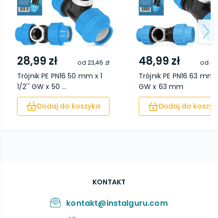
28,99 zł
48,99 zł
od
23,46 zł
od
41
Trójnik PE PN16 50 mm x 1
Trójnik PE PN16 63 mm x
1/2'' GW x 50 ...
GW x 63 mm
Dodaj do koszyka
Dodaj do koszyk
KONTAKT
kontakt@instalguru.com