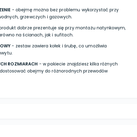
ZENIE
- obejmę można bez problemu wykorzystać przy
dnych, grzewczych i gazowych.
produkt dobrze prezentuje się przy montażu natynkowym,
ówno na ścianach, jak i sufitach.
ŻOWY
- zestaw zawiera kołek i śrubę, co umożliwia
hwytu.
YCH ROZMIARACH
- w pakiecie znajdziesz kilka różnych
Ci dostosować obejmy do różnorodnych przewodów