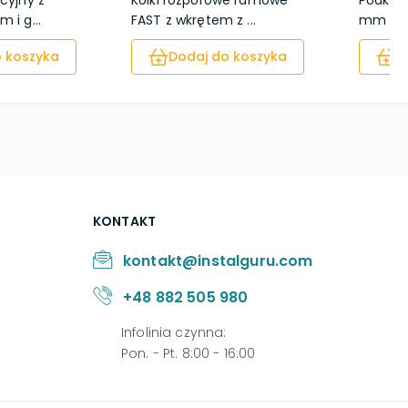
cyjny z
Kołki rozporowe ramowe
Podkład
 i g...
FAST z wkrętem z ...
mm 50 s
 koszyka
Dodaj do koszyka
D
KONTAKT
kontakt@instalguru.com
+48 882 505 980
Infolinia czynna
:
Pon. - Pt. 8:00 - 16:00