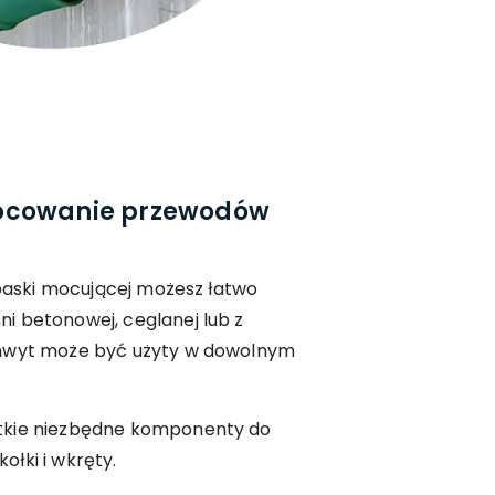
ocowanie przewodów
opaski mocującej możesz łatwo
i betonowej, ceglanej lub z
chwyt może być użyty w dowolnym
tkie niezbędne komponenty do
łki i wkręty.