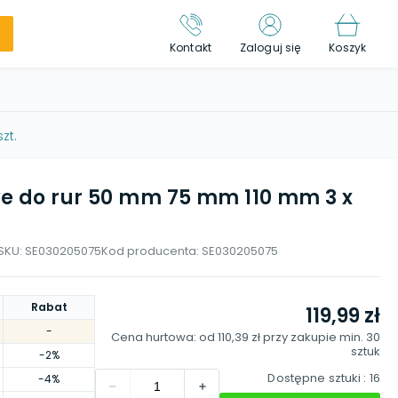
Kontakt
Zaloguj się
Koszyk
zt.
e do rur 50 mm 75 mm 110 mm 3 x
SKU:
SE030205075
Kod producenta:
SE030205075
Rabat
119,99 zł
-
Cena hurtowa: od
110,39 zł
przy zakupie min.
30
sztuk
-2%
Dostępne sztuki
: 16
-4%