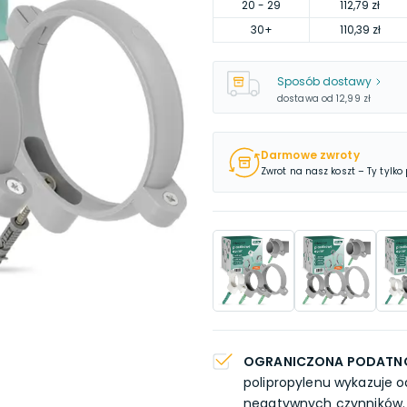
20
- 29
112,79 zł
30
+
110,39 zł
Sposób dostawy
dostawa od
12,99 zł
Darmowe zwroty
Zwrot na nasz koszt – Ty tylko
OGRANICZONA PODATNO
polipropylenu wykazuje 
negatywnych czynników.