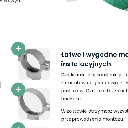
tynkowym.
Łatwe i wygodne m
instalacyjnych
Dzięki unikalnej konstrukcji 
zamontować ją na powierzchn
pustaków. Oznacza to, że u
budynku.
W zestawie otrzymasz wszys
przeprowadzenia montażu - ko