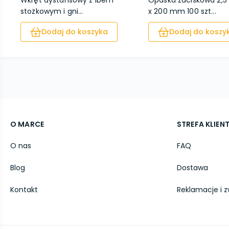
Wkręt dystansowy z łbem
Opaska zaciskowa 2,
stożkowym i gni...
x 200 mm 100 szt...
Dodaj do koszyka
Dodaj do koszy
O MARCE
STREFA KLIEN
O nas
FAQ
Blog
Dostawa
Kontakt
Reklamacje i z