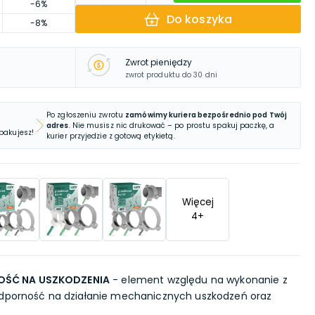
-6%
Do koszyka
-8%
Zwrot pieniędzy
zwrot produktu do 30 dni
Po zgłoszeniu zwrotu
zamówimy kuriera bezpośrednio pod Twój
adres
. Nie musisz nic drukować – po prostu spakuj paczkę, a
 pakujesz!
kurier przyjedzie z gotową etykietą.
Więcej
4
+
ŚĆ NA USZKODZENIA
- element względu na wykonanie z
odporność na działanie mechanicznych uszkodzeń oraz