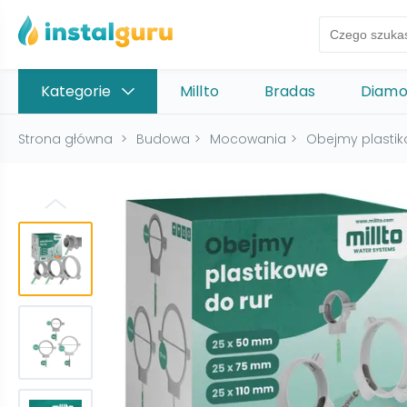
Kategorie
Millto
Bradas
Diam
Strona główna
>
Budowa
>
Mocowania
>
Obejmy plasti