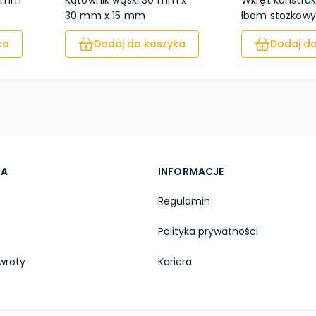
5 mm
Kątownik wąski 30 mm x
Wkręt konstruk
30 mm x 15 mm
łbem stożkowym
ka
Dodaj do koszyka
Dodaj do
TA
INFORMACJE
Regulamin
Polityka prywatności
wroty
Kariera