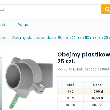
ond
Polax
kowe
>
Obejmy plastikowe do rur 50 mm 75 mm 110 mm 3 x 25 s
Obejmy plastikow
25 szt.
Marka:
Millto
EAN:
5905261597564
Ilość
Cena
1
- 2
119,99 zł
3
- 9
117,59 zł
10
- 19
115,19 zł