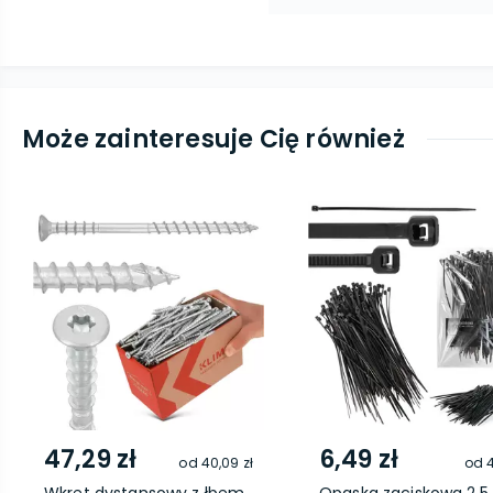
Może zainteresuje Cię również
47,29 zł
6,49 zł
od
40,09 zł
od
4