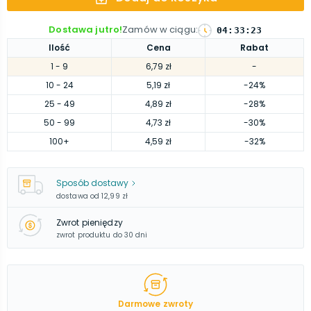
Dostawa jutro!
Zamów w ciągu
:
04
:
33
:
23
Ilość
Cena
Rabat
1
- 9
6,79 zł
-
10
- 24
5,19 zł
-24%
25
- 49
4,89 zł
-28%
50
- 99
4,73 zł
-30%
100
+
4,59 zł
-32%
Sposób dostawy
dostawa od
12,99 zł
Zwrot pieniędzy
zwrot produktu do 30 dni
Darmowe zwroty