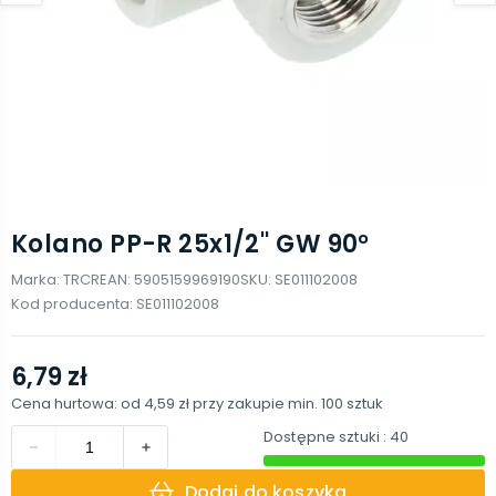
Kolano PP-R 25x1/2'' GW 90°
Marka:
TRCR
EAN:
5905159969190
SKU:
SE011102008
Kod producenta:
SE011102008
6,79 zł
Cena hurtowa: od
4,59 zł
przy zakupie min.
100
sztuk
Dostępne sztuki
: 40
Dodaj do koszyka