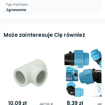
Typ montażu
Zgrzewanie
Może zainteresuje Cię również
10,09 zł
8,39 zł
od
7,22 zł
od
5,