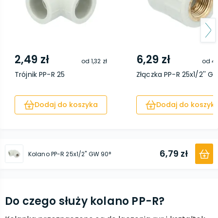
2,49 zł
6,29 zł
od
1,32 zł
od
4,
Trójnik PP-R 25
Złączka PP-R 25x1/2'' G
Dodaj do koszyka
Dodaj do koszyk
6,79 zł
Kolano PP-R 25x1/2'' GW 90°
Do czego służy kolano PP-R?