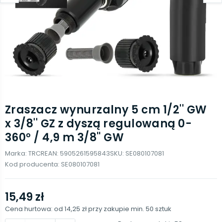
Zraszacz wynurzalny 5 cm 1/2'' GW
x 3/8'' GZ z dyszą regulowaną 0-
360° / 4,9 m 3/8'' GW
Marka:
TRCR
EAN:
5905261595843
SKU:
SE080107081
Kod producenta:
SE080107081
15,49 zł
Cena hurtowa: od
14,25 zł
przy zakupie min.
50
sztuk