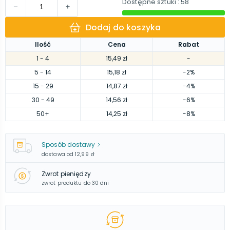
Dostępne sztuki
: 58
Dodaj do koszyka
Ilość
Cena
Rabat
1
- 4
15,49 zł
-
5
- 14
15,18 zł
-2%
15
- 29
14,87 zł
-4%
30
- 49
14,56 zł
-6%
50
+
14,25 zł
-8%
Sposób dostawy
dostawa od
12,99 zł
Zwrot pieniędzy
zwrot produktu do 30 dni