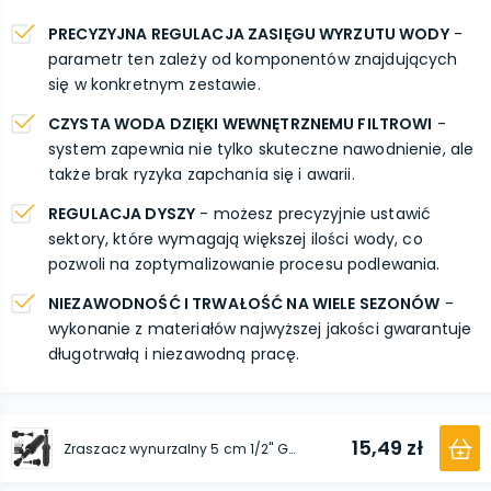
PRECYZYJNA REGULACJA ZASIĘGU WYRZUTU WODY
-
parametr ten zależy od komponentów znajdujących
się w konkretnym zestawie.
CZYSTA WODA DZIĘKI WEWNĘTRZNEMU FILTROWI
-
system zapewnia nie tylko skuteczne nawodnienie, ale
także brak ryzyka zapchania się i awarii.
REGULACJA DYSZY
- możesz precyzyjnie ustawić
sektory, które wymagają większej ilości wody, co
pozwoli na zoptymalizowanie procesu podlewania.
NIEZAWODNOŚĆ I TRWAŁOŚĆ NA WIELE SEZONÓW
-
wykonanie z materiałów najwyższej jakości gwarantuje
długotrwałą i niezawodną pracę.
15,49 zł
Zraszacz wynurzalny 5 cm 1/2'' GW x 3/8'' GZ z dyszą regulowaną 0-360° / 4,9 m 3/8'' GW