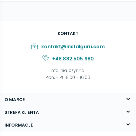
KONTAKT
kontakt@instalguru.com
+48 882 505 980
Infolinia czynna
:
Pon. - Pt. 8:00 - 16:00
O MARCE
O nas
STREFA KLIENTA
Blog
FAQ
INFORMACJE
Kontakt