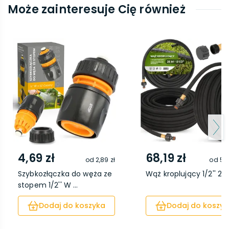
Może zainteresuje Cię również
4,69 zł
68,19 zł
od
2,89 zł
od
58,
Szybkozłączka do węża ze
Wąż kroplujący 1/2'' 25
stopem 1/2'' W ...
Dodaj do koszyka
Dodaj do koszyk