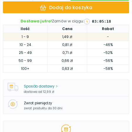
Dodaj do koszyka
Dostawa jutro!
Zamów w ciągu
:
03
:
05
:
17
Ilość
Cena
Rabat
1
- 9
1,49 zł
-
10
- 24
0,81 zł
-46%
25
- 49
0,71 zł
-52%
50
- 99
0,66 zł
-56%
100
+
0,63 zł
-58%
Sposób dostawy
dostawa od
12,99 zł
Zwrot pieniędzy
zwrot produktu do 30 dni