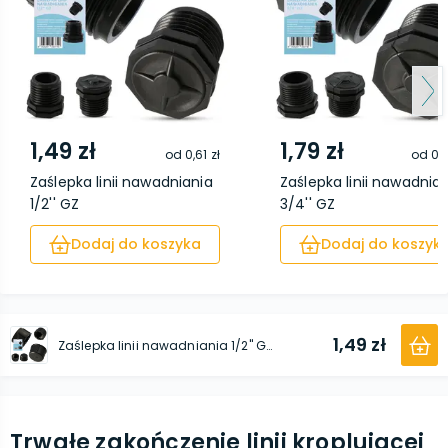
1,49 zł
1,79 zł
od
0,61 zł
od
0,8
Zaślepka linii nawadniania
Zaślepka linii nawadnia
1/2'' GZ
3/4'' GZ
Dodaj do koszyka
Dodaj do koszyk
1,49 zł
Zaślepka linii nawadniania 1/2'' GW
Trwałe zakończenie linii kroplującej