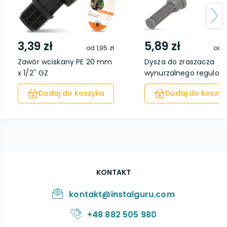
3,39 zł
5,89 zł
od
1,95 zł
od
3
Zawór wciskany PE 20 mm
Dysza do zraszacza
x 1/2'' GZ
wynurzalnego regulowa.
Dodaj do koszyka
Dodaj do koszyk
KONTAKT
kontakt@instalguru.com
+48 882 505 980