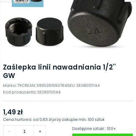
Zaślepka linii nawadniania 1/2''
GW
Marka:
TRCR
EAN:
5905261593764
SKU:
SE080101144
Kod producenta:
SE080101144
1,49 zł
Cena hurtowa: od
0,63 zł
przy zakupie min.
100
sztuk
Dostępne sztuki
: 100+