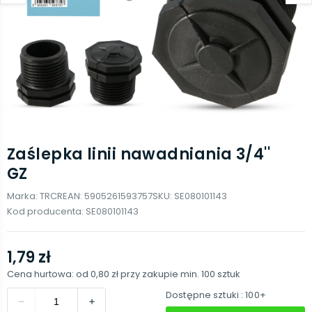
Zaślepka linii nawadniania 3/4''
GZ
Marka:
TRCR
EAN:
5905261593757
SKU:
SE080101143
Kod producenta:
SE080101143
1,79 zł
Cena hurtowa: od
0,80 zł
przy zakupie min.
100
sztuk
Dostępne sztuki
: 100+