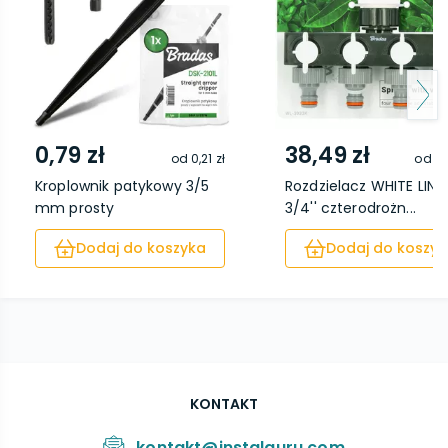
0,79 zł
38,49 zł
od
0,21 zł
od
31
Kroplownik patykowy 3/5
Rozdzielacz WHITE LINE
mm prosty
3/4'' czterodrożn...
Dodaj do koszyka
Dodaj do koszyk
KONTAKT
kontakt@instalguru.com