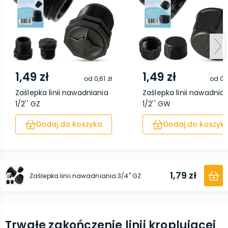
1,49 zł
1,49 zł
od
0,61 zł
od
0,
Zaślepka linii nawadniania
Zaślepka linii nawadnia
1/2'' GZ
1/2'' GW
Dodaj do koszyka
Dodaj do koszyk
1,79 zł
Zaślepka linii nawadniania 3/4'' GZ
Trwałe zakończenie linii kroplującej