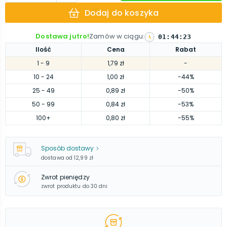
Dodaj do koszyka
Dostawa jutro!
Zamów w ciągu
:
01
:
44
:
22
Ilość
Cena
Rabat
1
- 9
1,79 zł
-
10
- 24
1,00 zł
-44%
25
- 49
0,89 zł
-50%
50
- 99
0,84 zł
-53%
100
+
0,80 zł
-55%
Sposób dostawy
dostawa od
12,99 zł
Zwrot pieniędzy
zwrot produktu do 30 dni