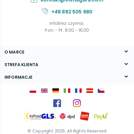
+48 882 505 980
Infolinia czynna
:
Pon. - Pt. 8:00 - 16:00
O MARCE
O nas
STREFA KLIENTA
Blog
FAQ
INFORMACJE
Kontakt
Dostawa
Regulamin
Reklamacje i zwroty
Polityka prywatności
Kariera
© Copyright
2026
. All Rights Reserved