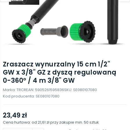
Zraszacz wynurzalny 15 cm 1/2''
GW x 3/8'' GZ z dyszą regulowaną
0-360° / 4 m 3/8'' GW
Marka:
TRCR
EAN:
5905261595836
SKU:
SE080107080
Kod producenta:
SE080107080
23,49 zł
Cena hurtowa: od
21,61 zł
przy zakupie min.
50
sztuk