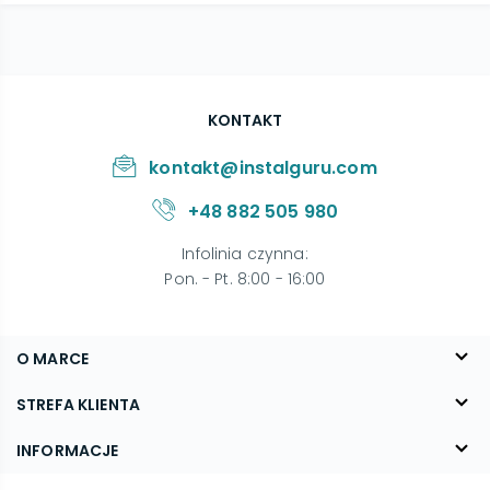
KONTAKT
kontakt@instalguru.com
+48 882 505 980
Infolinia czynna
:
Pon. - Pt. 8:00 - 16:00
O MARCE
O nas
STREFA KLIENTA
Blog
FAQ
INFORMACJE
Kontakt