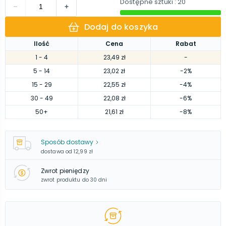
Dostępne sztuki
: 20
Dodaj do koszyka
Ilość
Cena
Rabat
1
- 4
23,49 zł
-
5
- 14
23,02 zł
-2%
15
- 29
22,55 zł
-4%
30
- 49
22,08 zł
-6%
50
+
21,61 zł
-8%
Sposób dostawy
dostawa od
12,99 zł
Zwrot pieniędzy
zwrot produktu do 30 dni