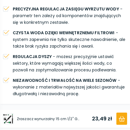
PRECYZYJNA REGULACJA ZASIĘGU WYRZUTU WODY
-
parametr ten zależy od komponentów znajdujących
się w konkretnym zestawie.
CZYSTA WODA DZIĘKI WEWNĘTRZNEMU FILTROWI
-
system zapewnia nie tylko skuteczne nawodnienie, ale
także brak ryzyka zapchania się i awarii.
REGULACJA DYSZY
- możesz precyzyjnie ustawić
sektory, które wymagają większej ilości wody, co
pozwoli na zoptymalizowanie procesu podlewania.
NIEZAWODNOŚĆ I TRWAŁOŚĆ NA WIELE SEZONÓW
-
wykonanie z materiałów najwyższej jakości gwarantuje
długotrwałą i niezawodną pracę.
23,49 zł
Zraszacz wynurzalny 15 cm 1/2'' GW x 3/8'' GZ z dyszą regulowaną 0-360° / 4 m 3/8'' GW