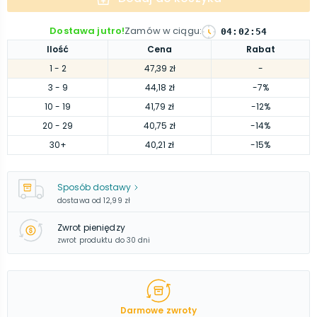
Dostawa jutro!
Zamów w ciągu
:
04
:
02
:
53
Ilość
Cena
Rabat
1
- 2
47,39 zł
-
3
- 9
44,18 zł
-7%
10
- 19
41,79 zł
-12%
20
- 29
40,75 zł
-14%
30
+
40,21 zł
-15%
Sposób dostawy
dostawa od
12,99 zł
Zwrot pieniędzy
zwrot produktu do 30 dni
Darmowe zwroty