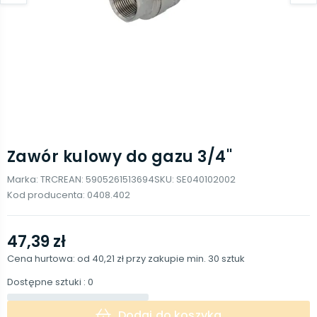
Zawór kulowy do gazu 3/4''
Marka:
TRCR
EAN:
5905261513694
SKU:
SE040102002
Kod producenta:
0408.402
47,39 zł
Cena hurtowa: od
40,21 zł
przy zakupie min.
30
sztuk
Dostępne sztuki
: 0
Dodaj do koszyka