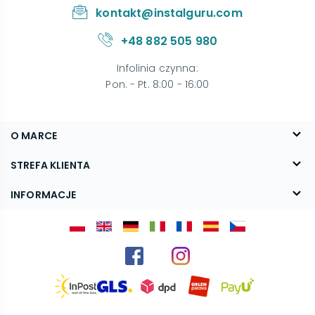
kontakt@instalguru.com
+48 882 505 980
Infolinia czynna
:
Pon. - Pt. 8:00 - 16:00
O MARCE
O nas
STREFA KLIENTA
Blog
FAQ
INFORMACJE
Kontakt
Dostawa
Regulamin
Reklamacje i zwroty
Polityka prywatności
Kariera