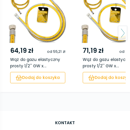
64,19 zł
71,19 zł
od
55,21 zł
od
61
Wąż do gazu elastyczny
Wąż do gazu elastycz
prosty 1/2'' GW x...
prosty 1/2'' GW x...
Dodaj do koszyka
Dodaj do koszyk
KONTAKT