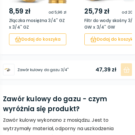
8,59 zł
25,79 zł
od
5,96 zł
od
20,7
Złączka mosiężna 3/4'' GZ
Filtr do wody skośny 3/4
x 3/4'' GZ
GW x 3/4'' GW
Dodaj do koszyka
Dodaj do koszyk
47,39 zł
Zawór kulowy do gazu 3/4''
Zawór kulowy do gazu - czym
wyróżnia się produkt?
Zawór kulowy wykonano z mosiądzu. Jest to
wytrzymały materiał, odporny na uszkodzenia