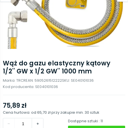
Wąż do gazu elastyczny kątowy
1/2'' GW x 1/2 GW'' 1000 mm
Marka:
TRCR
EAN:
5905261512222
SKU:
SE040101036
Kod producenta:
SE040101036
75,89 zł
Cena hurtowa: od
65,70 zł
przy zakupie min.
30
sztuk
Dostępne sztuki
: 11