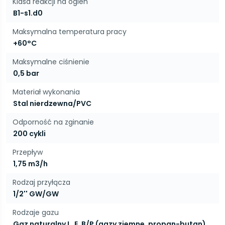
Klasa reakcji na ogień
B1-s1.d0
Maksymalna temperatura pracy
+60°C
Maksymalne ciśnienie
0,5 bar
Materiał wykonania
Stal nierdzewna/PVC
Odporność na zginanie
200 cykli
Przepływ
1,75 m3/h
Rodzaj przyłącza
1/2'' GW/GW
Rodzaje gazu
Gaz naturalny L, E, B/P (gazy ziemne, propan-butan)