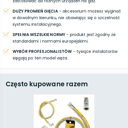
zastosować do różnych urządzeń na gaz.
DUŻY PROMIEŃ GIĘCIA
- akcesorium możesz wyginać
w dowolnym kierunku, nie obawiając się o szczelność
systemu instalacyjnego.
SPEŁNIA WSZELKIE NORMY
- produkt jest zgodny ze
standardami i normami europejskimi.
WYBÓR PROFESJONALISTÓW
- tysiące instalatorów
sięgają po ten model węża.
Często kupowane razem