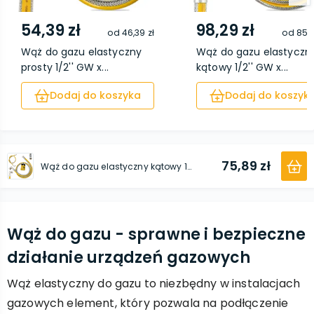
54,39 zł
98,29 zł
od
46,39 zł
od
85,8
Wąż do gazu elastyczny
Wąż do gazu elastyczn
prosty 1/2'' GW x...
kątowy 1/2'' GW x...
Dodaj do koszyka
Dodaj do koszyk
75,89 zł
Wąż do gazu elastyczny kątowy 1/2'' GW x 1/2 GW'' 1000 mm
Wąż do gazu - sprawne i bezpieczne
działanie urządzeń gazowych
Wąż elastyczny do gazu to niezbędny w instalacjach
gazowych element, który pozwala na podłączenie