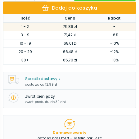
Dodaj do koszyka
Ilość
Cena
Rabat
1
- 2
75,89 zł
-
3
- 9
71,42 zł
-6%
10
- 19
68,01 zł
-10%
20
- 29
66,48 zł
-12%
30
+
65,70 zł
-13%
Sposób dostawy
dostawa od
12,99 zł
Zwrot pieniędzy
zwrot produktu do 30 dni
Darmowe zwroty
Zwrot na nasz koszt – Ty tylko pakujesz!