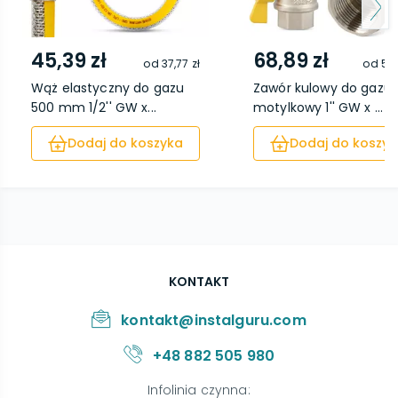
45,39 zł
68,89 zł
od
37,77 zł
od
59,
Wąż elastyczny do gazu
Zawór kulowy do gazu
500 mm 1/2'' GW x...
motylkowy 1'' GW x ...
Dodaj do koszyka
Dodaj do koszyk
KONTAKT
kontakt@instalguru.com
+48 882 505 980
Infolinia czynna
: