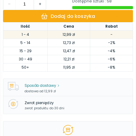
Dostępne sztuki
: 58
Dodaj do koszyka
Ilość
Cena
Rabat
1
- 4
12,99 zł
-
5
- 14
12,73 zł
-2%
15
- 29
12,47 zł
-4%
30
- 49
12,21 zł
-6%
50
+
11,95 zł
-8%
Sposób dostawy
dostawa od
12,99 zł
Zwrot pieniędzy
zwrot produktu do 30 dni