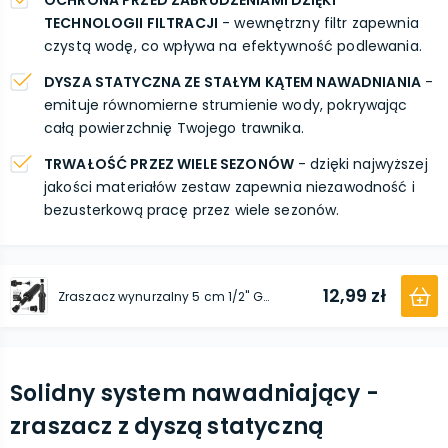
OCHRONA PRZED ZABRUDZENIAMI DZIĘKI
TECHNOLOGII FILTRACJI
- wewnętrzny filtr zapewnia
czystą wodę, co wpływa na efektywność podlewania.
DYSZA STATYCZNA ZE STAŁYM KĄTEM NAWADNIANIA
-
emituje równomierne strumienie wody, pokrywając
całą powierzchnię Twojego trawnika.
TRWAŁOŚĆ PRZEZ WIELE SEZONÓW
- dzięki najwyższej
jakości materiałów zestaw zapewnia niezawodność i
bezusterkową pracę przez wiele sezonów.
12,99 zł
Zraszacz wynurzalny 5 cm 1/2'' GW x 3/8'' GZ z dyszą statyczną 30° / 4,0 m 3/8'' GW
Solidny system nawadniający -
zraszacz z dyszą statyczną