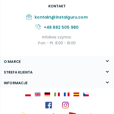
KONTAKT
kontakt@instalguru.com
+48 882 505 980
Infolinia czynna
:
Pon. - Pt. 8:00 - 16:00
O MARCE
O nas
STREFA KLIENTA
Blog
FAQ
INFORMACJE
Kontakt
Dostawa
Regulamin
Reklamacje i zwroty
Polityka prywatności
Kariera