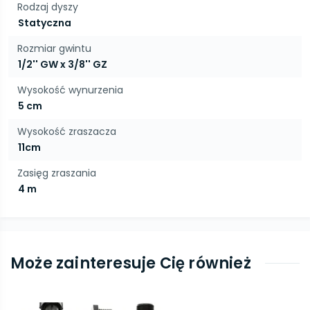
Rodzaj dyszy
Statyczna
Rozmiar gwintu
1/2'' GW x 3/8'' GZ
Wysokość wynurzenia
5 cm
Wysokość zraszacza
11cm
Zasięg zraszania
4 m
Może zainteresuje Cię również