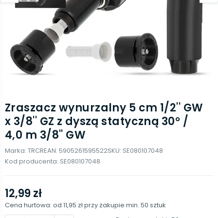
Zraszacz wynurzalny 5 cm 1/2'' GW
x 3/8'' GZ z dyszą statyczną 30° /
4,0 m 3/8'' GW
Marka:
TRCR
EAN:
5905261595522
SKU:
SE080107048
Kod producenta:
SE080107048
12,99 zł
Cena hurtowa: od
11,95 zł
przy zakupie min.
50
sztuk