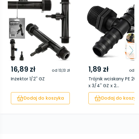
16,89 zł
1,89 zł
od
13,13 zł
od
0,
Inżektor 1/2'' GZ
Trójnik wciskany PE 2
x 3/4'' GZ x 2...
Dodaj do koszyka
Dodaj do koszyk