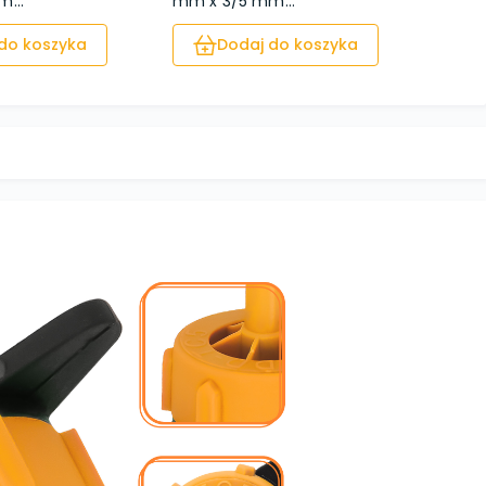
...
mm x 3/5 mm...
armat
do koszyka
Dodaj do koszyka