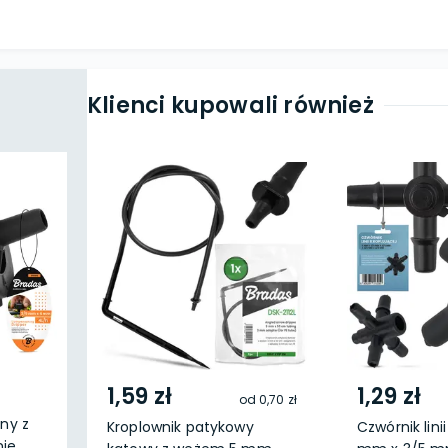
Klienci kupowali również
1,59 zł
1,29 zł
od
0,70 zł
ny z
Kroplownik patykowy
Czwórnik lini
e...