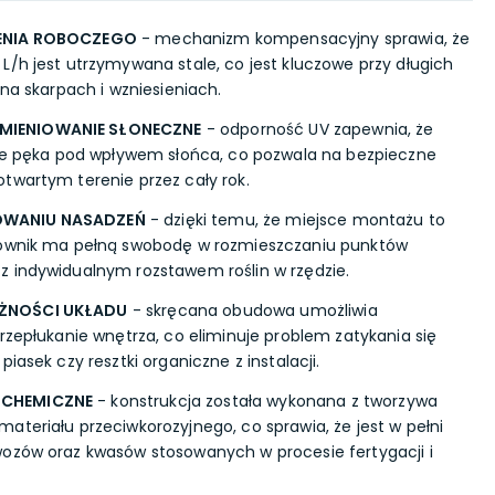
IENIA ROBOCZEGO
- mechanizm kompensacyjny sprawia, że
L/h jest utrzymywana stale, co jest kluczowe przy długich
 na skarpach i wzniesieniach.
MIENIOWANIE SŁONECZNE
- odporność UV zapewnia, że
nie pęka pod wpływem słońca, co pozwala na bezpieczne
twartym terenie przez cały rok.
OWANIU NASADZEŃ
- dzięki temu, że miejsce montażu to
kownik ma pełną swobodę w rozmieszczaniu punktów
z indywidualnym rozstawem roślin w rzędzie.
ŻNOŚCI UKŁADU
- skręcana obudowa umożliwia
rzepłukanie wnętrza, co eliminuje problem zatykania się
iasek czy resztki organiczne z instalacji.
 CHEMICZNE
- konstrukcja została wykonana z tworzywa
ateriału przeciwkorozyjnego, co sprawia, że jest w pełni
wozów oraz kwasów stosowanych w procesie fertygacji i