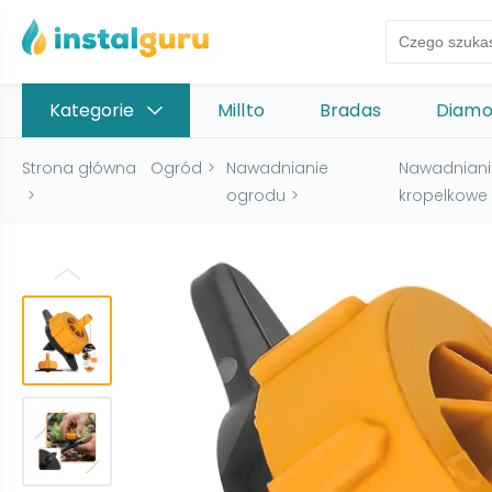
Kategorie
Millto
Bradas
Diam
Strona główna
Ogród
>
Nawadnianie
Nawadniani
>
ogrodu
>
kropelkowe