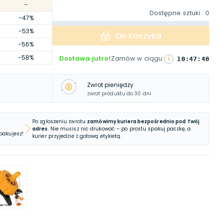
-
Dostępne sztuki
: 0
-47%
-53%
Do koszyka
-56%
-58%
Dostawa jutro!
Zamów w ciągu
:
10
:
47
:
39
Zwrot pieniędzy
zwrot produktu do 30 dni
Po zgłoszeniu zwrotu
zamówimy kuriera bezpośrednio pod Twój
adres
. Nie musisz nic drukować – po prostu spakuj paczkę, a
 pakujesz!
kurier przyjedzie z gotową etykietą.