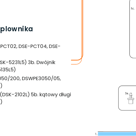
oplownika
PCT02, DSE-PCT04, DSE-
DSK-5231L5) 3b. Dwójnik
5135L5)
050/200, DSWPE3050/05,
)
(DSK-2102L) 5b. kątowy długi
)