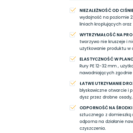
NIEZALEŻNOŚĆ OD CIŚN
wydajność na poziomie 2 
liniach kroplujących oraz
WYTRZYMAŁOŚĆ NA PRO
tworzywo nie kruszeje i 
użytkowanie produktu w o
ELASTYCZNOŚĆ W PLAN
Rury PE 12-32 mm , użyt
nawadniających zgodnie 
ŁATWE UTRZYMANIE DRO
błyskawiczne otwarcie i p
dysz przez drobne osady, p
ODPORNOŚĆ NA ŚRODKI
sztucznego z domieszką m
odporna na działanie na
czyszczenia.