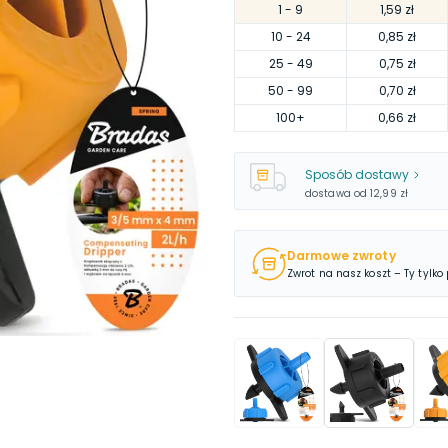
1
- 9
1,59 zł
10
- 24
0,85 zł
25
- 49
0,75 zł
50
- 99
0,70 zł
100
+
0,66 zł
Sposób dostawy
dostawa od
12,99 zł
Darmowe zwroty
Zwrot na nasz koszt – Ty tylko