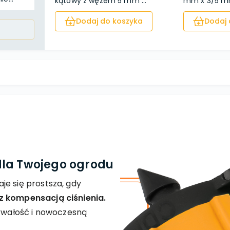
kątowy z wężem 5 mm ...
mm x 3/5 mm
Dodaj do koszyka
Dodaj 
dla Twojego ogrodu
je się prostsza, gdy
z kompensacją ciśnienia.
trwałość i nowoczesną