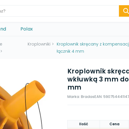
ond
Polax
e
Kroplowniki
>
Kroplownik skręcany z kompensacją 
>
łącznik 4 mm
Kroplownik skręca
wkłuwką 3 mm do r
mm
Marka:
Bradas
EAN:
59075444114
Ilość
Cena