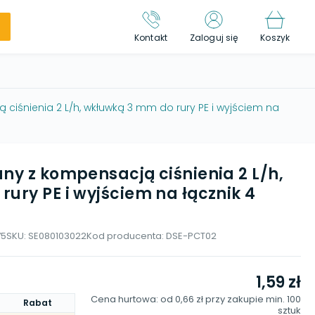
Kontakt
Zaloguj się
Koszyk
ciśnienia 2 L/h, wkłuwką 3 mm do rury PE i wyjściem na
ny z kompensacją ciśnienia 2 L/h,
ury PE i wyjściem na łącznik 4
75
SKU:
SE080103022
Kod producenta:
DSE-PCT02
1,59 zł
Cena hurtowa: od
0,66 zł
przy zakupie min.
100
Rabat
sztuk