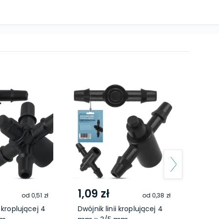
1,09 zł
13,
od
0,51 zł
od
0,38 zł
i kroplującej 4
Dwójnik linii kroplującej 4
Przeb