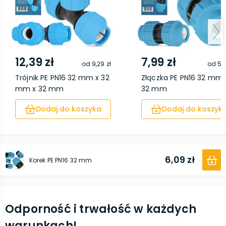
12,39 zł
7,99 zł
od
9,29 zł
od
5,4
Trójnik PE PN16 32 mm x 32
Złączka PE PN16 32 mm 
mm x 32 mm
32 mm
Dodaj do koszyka
Dodaj do koszyk
6,09 zł
Korek PE PN16 32 mm
Odporność i trwałość w każdych
warunkach!