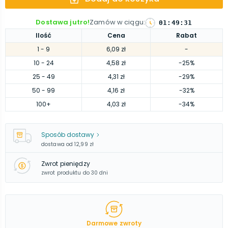
Dostawa jutro!
Zamów w ciągu
:
01
:
49
:
30
Ilość
Cena
Rabat
1
- 9
6,09 zł
-
10
- 24
4,58 zł
-25%
25
- 49
4,31 zł
-29%
50
- 99
4,16 zł
-32%
100
+
4,03 zł
-34%
Sposób dostawy
dostawa od
12,99 zł
Zwrot pieniędzy
zwrot produktu do 30 dni
Darmowe zwroty