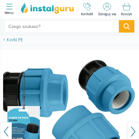
Menu
Kontakt
Zaloguj się
Koszyk
<
Korki PE