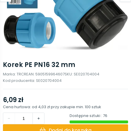
Korek PE PN16 32 mm
Marka:
TRCR
EAN:
5905159964607
SKU:
SE020704004
Kod producenta:
SE020704004
6,09 zł
Cena hurtowa: od
4,03 zł
przy zakupie min.
100
sztuk
Dostępne sztuki
: 76
Dodaj do koszyka