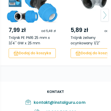
7,99 zł
5,89 zł
od
5,48 zł
od
3
Trójnik PE PN16 25 mm x
Trójnik żeliwny
3/4'' GW x 25 mm
ocynkowany 1/2''
Dodaj do koszyka
Dodaj do koszyk
KONTAKT
kontakt@instalguru.com