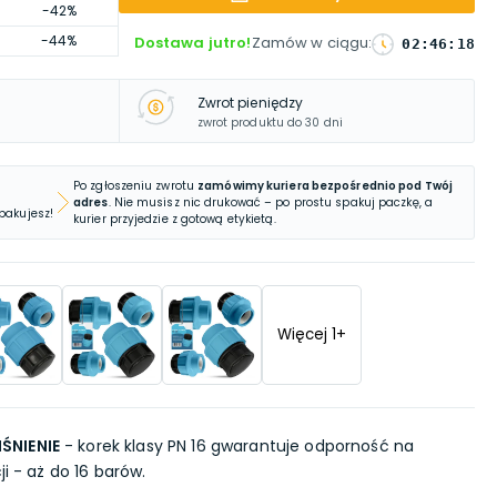
-42%
-44%
Dostawa jutro!
Zamów w ciągu
:
02
:
46
:
17
Zwrot pieniędzy
zwrot produktu do 30 dni
Po zgłoszeniu zwrotu
zamówimy kuriera bezpośrednio pod Twój
adres
. Nie musisz nic drukować – po prostu spakuj paczkę, a
 pakujesz!
kurier przyjedzie z gotową etykietą.
Więcej
1
+
ŚNIENIE
- korek klasy PN 16 gwarantuje odporność na
ji - aż do 16 barów.