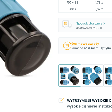
50
- 99
1,73 zł
100
+
1,67 zł
Sposób dostawy
dostawa od
12,99 zł
Darmowe zwroty
Zwrot na nasz koszt – Ty tylko
WYTRZYMUJE WYSOKIE CI
wysokie ciśnienie instalac