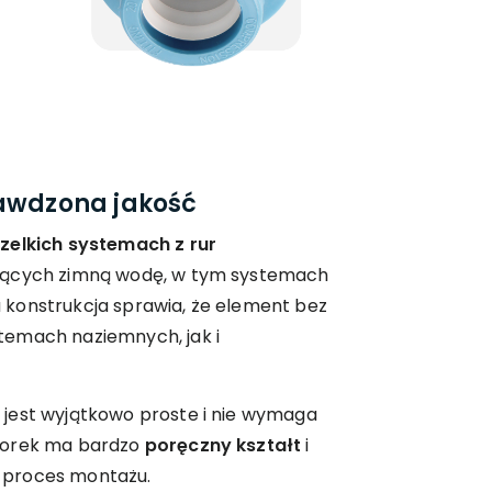
rawdzona jakość
zelkich systemach z rur
jących zimną wodę, w tym systemach
konstrukcja sprawia, że element bez
temach naziemnych, jak i
jest wyjątkowo proste i nie wymaga
Korek ma bardzo
poręczny kształt
i
ia proces montażu.