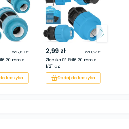
2,99 zł
4,5
od
2,60 zł
od
1,62 zł
N16 20 mm x
Złączka PE PN16 20 mm x
Złącz
1/2'' GZ
1/2''
do koszyka
Dodaj do koszyka