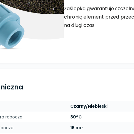
Zaślepka gwarantuje szczeln
chronią element przed przec
na długi czas.
hniczna
Czarny/Niebieski
ra robocza
80°C
obocze
16 bar