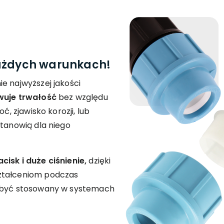
każdych warunkach!
e najwyższej jakości
wuje trwałość
bez względu
ć, zjawisko korozji, lub
stanowią dla niego
isk i duże ciśnienie,
dzięki
ztałceniom podczas
e być stosowany w systemach