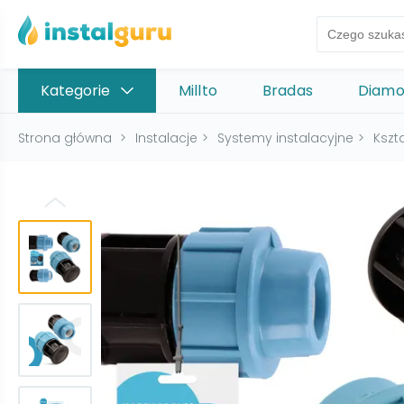
Kategorie
Millto
Bradas
Diam
Strona główna
>
Instalacje
>
Systemy instalacyjne
>
Kszta