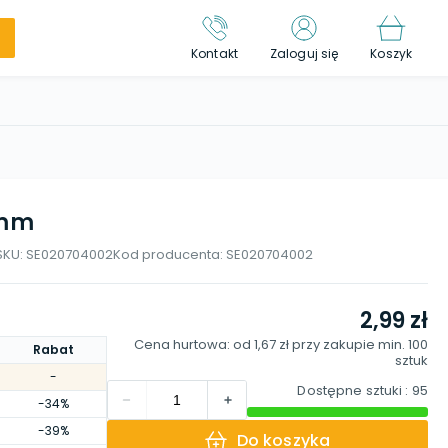
Kontakt
Zaloguj się
Koszyk
 mm
SKU:
SE020704002
Kod producenta:
SE020704002
2,99 zł
Cena hurtowa: od
1,67 zł
przy zakupie min.
100
Rabat
sztuk
-
Dostępne sztuki
: 95
-34%
-39%
Do koszyka