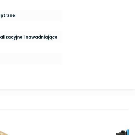
nętrzne
alizacyjne i nawadniające