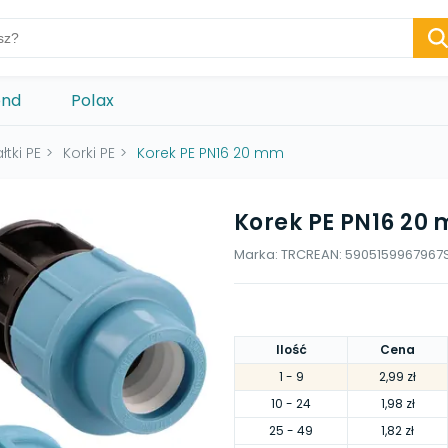
ond
Polax
łtki PE
>
Korki PE
>
Korek PE PN16 20 mm
Korek PE PN16 20
Marka:
TRCR
EAN:
5905159967967
Ilość
Cena
1
- 9
2,99 zł
10
- 24
1,98 zł
25
- 49
1,82 zł