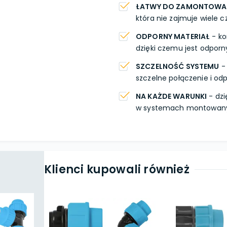
ŁATWY DO ZAMONTOWA
która nie zajmuje wiele c
ODPORNY MATERIAŁ
- ko
dzięki czemu jest odporn
SZCZELNOŚĆ SYSTEMU
- 
szczelne połączenie i odp
NA KAŻDE WARUNKI
- dzi
w systemach montowanyc
Klienci kupowali również