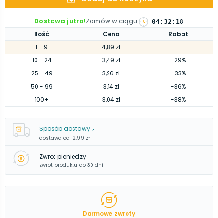
Dostawa jutro!
Zamów w ciągu
:
04
:
32
:
17
Ilość
Cena
Rabat
1
- 9
4,89 zł
-
10
- 24
3,49 zł
-29%
25
- 49
3,26 zł
-33%
50
- 99
3,14 zł
-36%
100
+
3,04 zł
-38%
Sposób dostawy
dostawa od
12,99 zł
Zwrot pieniędzy
zwrot produktu do 30 dni
Darmowe zwroty