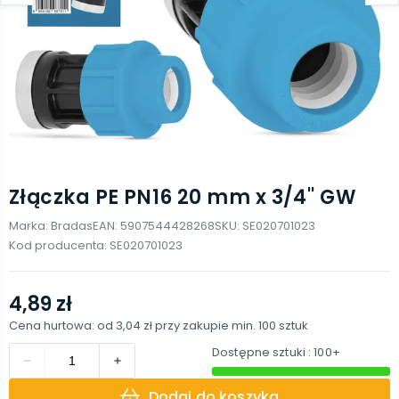
Złączka PE PN16 20 mm x 3/4'' GW
Marka:
Bradas
EAN:
5907544428268
SKU:
SE020701023
Kod producenta:
SE020701023
4,89 zł
Cena hurtowa: od
3,04 zł
przy zakupie min.
100
sztuk
Dostępne sztuki
: 100+
Dodaj do koszyka