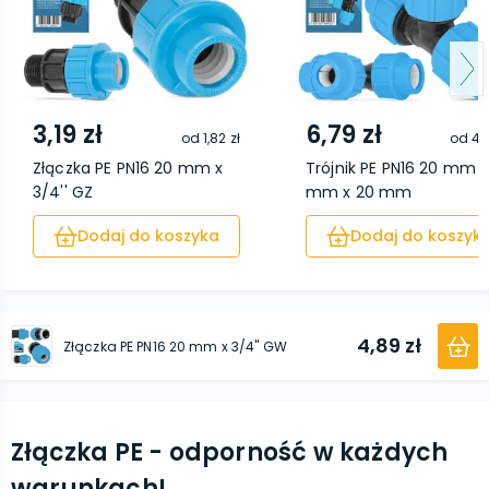
3,19 zł
6,79 zł
od
1,82 zł
od
4,
Złączka PE PN16 20 mm x
Trójnik PE PN16 20 mm x
3/4'' GZ
mm x 20 mm
Dodaj do koszyka
Dodaj do koszyk
4,89 zł
Złączka PE PN16 20 mm x 3/4'' GW
Złączka PE - odporność w każdych
warunkach!