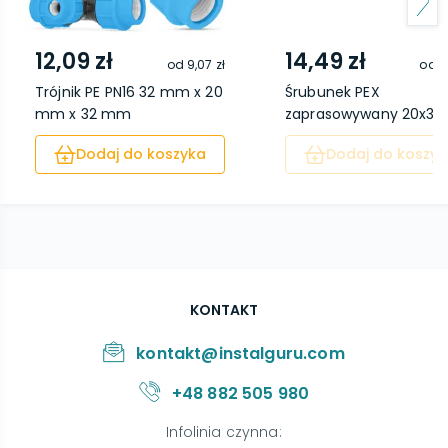
12,09 zł
14,49 zł
od
9,07 zł
od
1
Trójnik PE PN16 32 mm x 20
Śrubunek PEX
mm x 32 mm
zaprasowywany 20x3/4
Dodaj do koszyka
Dodaj do koszyk
KONTAKT
kontakt@instalguru.com
+48 882 505 980
Infolinia czynna
: