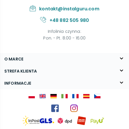
kontakt@instalguru.com
+48 882 505 980
Infolinia czynna
:
Pon. - Pt. 8:00 - 16:00
O MARCE
O nas
STREFA KLIENTA
Blog
FAQ
INFORMACJE
Kontakt
Dostawa
Regulamin
Reklamacje i zwroty
Polityka prywatności
Kariera