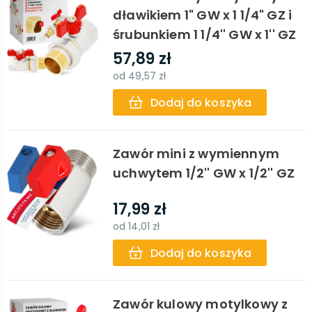
dławikiem 1" GW x 1 1/4" GZ i
śrubunkiem 1 1/4'' GW x 1'' GZ
57,89 zł
od
49,57 zł
Dodaj do koszyka
Zawór mini z wymiennym
uchwytem 1/2'' GW x 1/2'' GZ
17,99 zł
od
14,01 zł
Dodaj do koszyka
Zawór kulowy motylkowy z