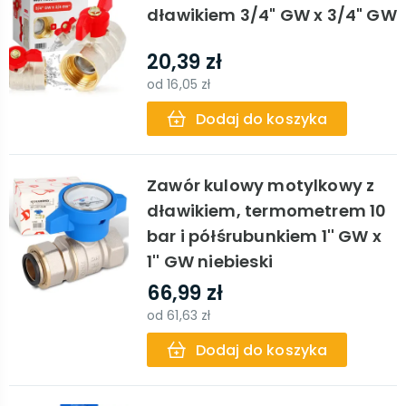
dławikiem 3/4" GW x 3/4" GW
20,39 zł
od
16,05 zł
Dodaj do koszyka
Zawór kulowy motylkowy z
dławikiem, termometrem 10
bar i półśrubunkiem 1'' GW x
1'' GW niebieski
66,99 zł
od
61,63 zł
Dodaj do koszyka