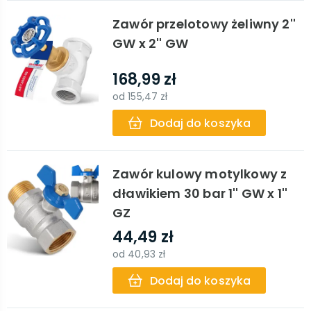
Zawór przelotowy żeliwny 2''
GW x 2'' GW
168,99 zł
od
155,47 zł
Dodaj do koszyka
Zawór kulowy motylkowy z
dławikiem 30 bar 1'' GW x 1''
GZ
44,49 zł
od
40,93 zł
Dodaj do koszyka