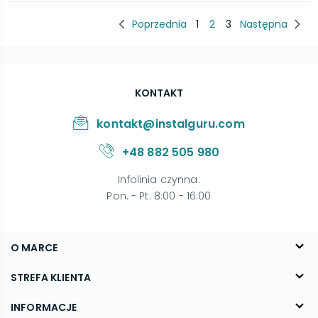
Poprzednia
1
2
3
Następna
KONTAKT
kontakt@instalguru.com
+48 882 505 980
Infolinia czynna
:
Pon. - Pt. 8:00 - 16:00
O MARCE
O nas
STREFA KLIENTA
Blog
FAQ
INFORMACJE