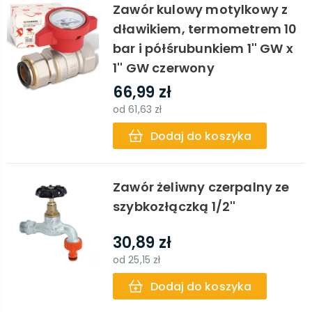
Zawór kulowy motylkowy z
dławikiem, termometrem 10
bar i półśrubunkiem 1'' GW x
1'' GW czerwony
66,99 zł
od
61,63 zł
Dodaj do koszyka
Zawór żeliwny czerpalny ze
szybkozłączką 1/2''
30,89 zł
od
25,15 zł
Dodaj do koszyka