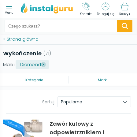
Menu
Kontakt
Zaloguj się
Koszyk
<
Strona główna
Wykończenie
(
71
)
Marki:
Diamond
Kategorie
Marki
Sortuj
Popularne
Zawór kulowy z
odpowietrznikiem i