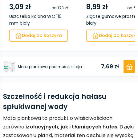
3,09 zł
8,99 zł
od
1,73 zł
od
6,
Uszczelka kolana WC 110
Złącze gumowe proste
mm biały
biały
Dodaj do koszyka
Dodaj do koszyk
7,69 zł
Mata piankowa pod muszle stojącą 5 mm
Szczelność i redukcja hałasu
spłukiwanej wody
Mata piankowa to produkt o właściwościach
zarówno
izolacyjnych, jak i tłumiących hałas
. Dzięki
zastosowaniu pianki, materiał ten cechuje się wysoką