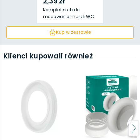
2,39 zł
Komplet śrub do
mocowania muszli WC
6x80...
Kup w zestawie
Klienci kupowali również