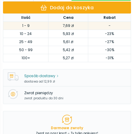
Dodaj do koszyka
Ilość
Cena
Rabat
1
- 9
7,69 zł
-
10
- 24
5,93 zł
-23%
25
- 49
5,61 zł
-27%
50
- 99
5,42 zł
-30%
100
+
5,27 zł
-31%
Sposób dostawy
dostawa od
12,99 zł
Zwrot pieniędzy
zwrot produktu do 30 dni
Darmowe zwroty
Zwrot na nasz koszt – Ty tylko pakujesz!