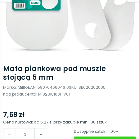
Mata piankowa pod muszle
stojącą 5 mm
Marka:
Millto
EAN:
5907046604610
SKU:
SE020202005
Kod producenta:
MI020101001-V01
7,69 zł
Cena hurtowa: od
5,27 zł
przy zakupie min.
100
sztuk
Dostępne sztuki
: 100+