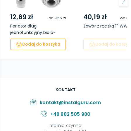
12,69 zł
40,19 zł
od
9,56 zł
od
33
Perlator długi
Zawór z rączką 1'' WW
jednofunkcyjny biało-
chro...
Dodaj do koszyka
Dodaj do koszyk
KONTAKT
kontakt@instalguru.com
+48 882 505 980
Infolinia czynna
: