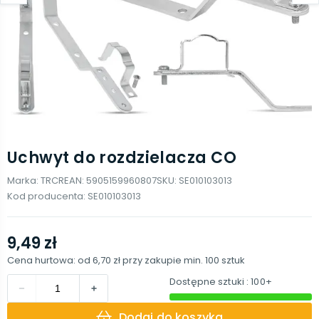
Uchwyt do rozdzielacza CO
Marka:
TRCR
EAN:
5905159960807
SKU:
SE010103013
Kod producenta:
SE010103013
9,49 zł
Cena hurtowa: od
6,70 zł
przy zakupie min.
100
sztuk
Dostępne sztuki
: 100+
Dodaj do koszyka