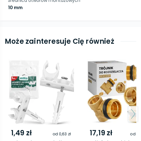
Średnica otworów montażowych
10 mm
Może zainteresuje Cię również
1,49 zł
17,19 zł
od
0,63 zł
od
13