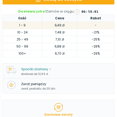
Dostawa jutro!
Zamów w ciągu
:
06
:
58
:
00
Ilość
Cena
Rabat
1
- 9
9,49 zł
-
10
- 24
7,48 zł
-21%
25
- 49
7,10 zł
-25%
50
- 99
6,88 zł
-28%
100
+
6,70 zł
-29%
Sposób dostawy
dostawa od
12,99 zł
Zwrot pieniędzy
zwrot produktu do 30 dni
Darmowe zwroty