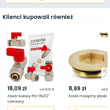
Klienci kupowali również
18,09 zł
8,69 zł
od
14,13 zł
od
6,
Zawór kulowy PEX 16x1/2''
Korek mosiężny płaski 1'
czerwony