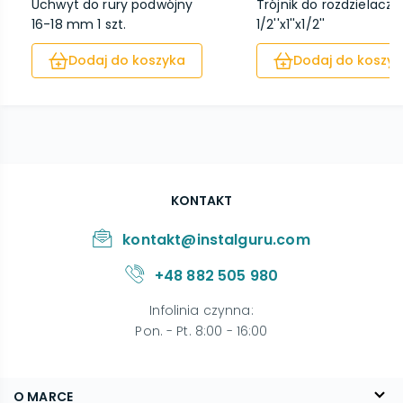
Uchwyt do rury podwójny
Trójnik do rozdzielacza
16-18 mm 1 szt.
1/2''x1''x1/2''
Dodaj do koszyka
Dodaj do koszyk
KONTAKT
kontakt@instalguru.com
+48 882 505 980
Infolinia czynna
:
Pon. - Pt. 8:00 - 16:00
O MARCE