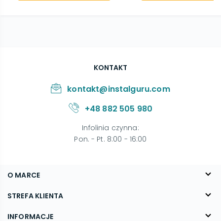
KONTAKT
kontakt@instalguru.com
+48 882 505 980
Infolinia czynna
:
Pon. - Pt. 8:00 - 16:00
O MARCE
O nas
STREFA KLIENTA
Blog
FAQ
INFORMACJE