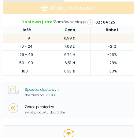
Dodaj do koszyka
Dostawa jutro!
Zamów w ciągu
:
02
:
04
:
24
Ilość
Cena
Rabat
1
- 9
8,99 zł
-
10
- 24
7,08 zł
-21%
25
- 49
6,72 zł
-25%
50
- 99
6,51 zł
-28%
100
+
6,33 zł
-30%
Sposób dostawy
dostawa od
12,99 zł
Zwrot pieniędzy
zwrot produktu do 30 dni