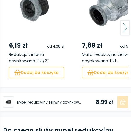
6,19 zł
7,89 zł
od
4,08 zł
od
5,4
Redukcja żeliwna
Mufa redukcyjna żeliwn
ocynkowana 1''x1/2''
ocynkowana 1''x1...
Dodaj do koszyka
Dodaj do koszyk
8,99 zł
Nypel redukcyjny żeliwny ocynkowany 1''x1/2''
Do czego służy nypel redukcyjny