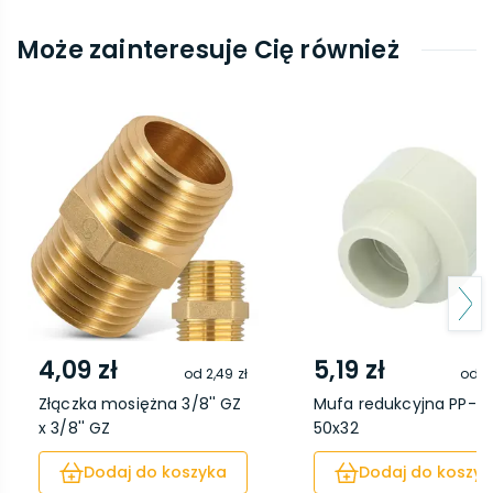
Może zainteresuje Cię również
4,09 zł
5,19 zł
od
2,49 zł
od
3
Złączka mosiężna 3/8'' GZ
Mufa redukcyjna PP-R
x 3/8'' GZ
50x32
Dodaj do koszyka
Dodaj do koszyk