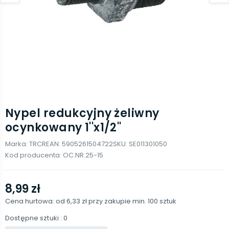
Nypel redukcyjny żeliwny
ocynkowany 1''x1/2''
Marka:
TRCR
EAN:
5905261504722
SKU:
SE011301050
Kod producenta:
OC.NR.25-15
8,99 zł
Cena hurtowa: od
6,33 zł
przy zakupie min.
100
sztuk
Dostępne sztuki
: 0