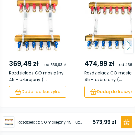
369,49 zł
474,99 zł
od
339,93 zł
od
436,9
Rozdzielacz CO mosiężny
Rozdzielacz CO mosięż
45 - uzbrojony (...
45 - uzbrojony (...
Dodaj do koszyka
Dodaj do koszyk
573,99 zł
Rozdzielacz CO mosiężny 45 - uzbrojony (zaworki pex, odpowietrzniki na kluczyk) 10 obwodów