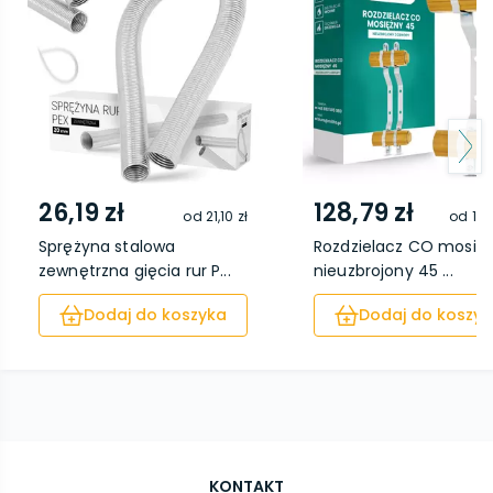
26,19 zł
128,79 zł
od
21,10 zł
od
113
Sprężyna stalowa
Rozdzielacz CO mosię
zewnętrzna gięcia rur P...
nieuzbrojony 45 ...
Dodaj do koszyka
Dodaj do koszyk
KONTAKT