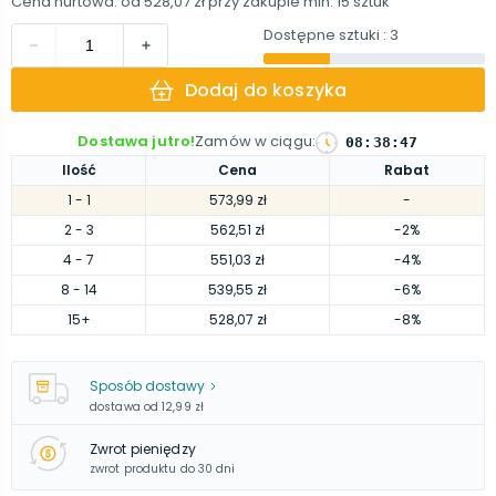
Cena hurtowa: od
528,07 zł
przy zakupie min.
15
sztuk
Dostępne sztuki
: 3
Dodaj do koszyka
Dostawa jutro!
Zamów w ciągu
:
08
:
38
:
46
Ilość
Cena
Rabat
1
- 1
573,99 zł
-
2
- 3
562,51 zł
-2%
4
- 7
551,03 zł
-4%
8
- 14
539,55 zł
-6%
15
+
528,07 zł
-8%
Sposób dostawy
dostawa od
12,99 zł
Zwrot pieniędzy
zwrot produktu do 30 dni