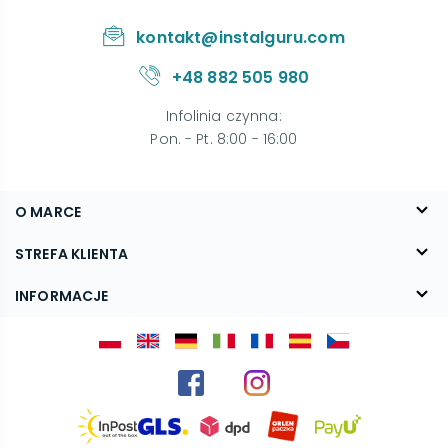
kontakt@instalguru.com
+48 882 505 980
Infolinia czynna
:
Pon. - Pt. 8:00 - 16:00
O MARCE
O nas
STREFA KLIENTA
Blog
FAQ
INFORMACJE
Kontakt
Dostawa
Regulamin
Reklamacje i zwroty
Polityka prywatności
Kariera