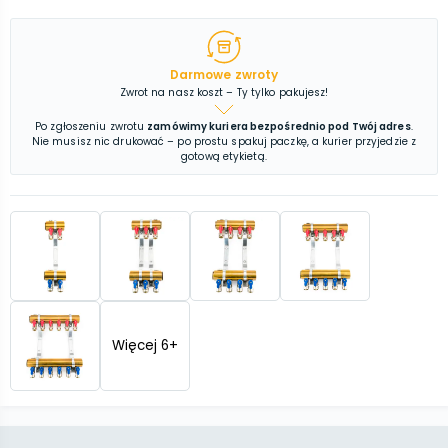
Darmowe zwroty
Zwrot na nasz koszt – Ty tylko pakujesz!
Po zgłoszeniu zwrotu
zamówimy kuriera bezpośrednio pod Twój adres
.
Nie musisz nic drukować – po prostu spakuj paczkę, a kurier przyjedzie z
gotową etykietą.
Więcej
6
+