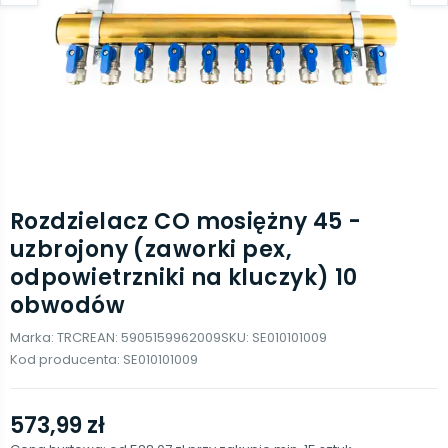
Rozdzielacz CO mosiężny 45 -
uzbrojony (zaworki pex,
odpowietrzniki na kluczyk) 10
obwodów
Marka:
TRCR
EAN:
5905159962009
SKU:
SE010101009
Kod producenta:
SE010101009
573,99 zł