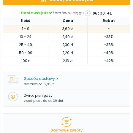
Dostawa jutro!
Zamów w ciągu
:
06
:
30
:
40
Ilość
Cena
Rabat
1
- 9
3,69 zł
-
10
- 24
2,49 zł
-33%
25
- 49
2,30 zł
-38%
50
- 99
2,20 zł
-40%
100
+
2,13 zł
-42%
Sposób dostawy
dostawa od
12,99 zł
Zwrot pieniędzy
zwrot produktu do 30 dni
Darmowe zwroty