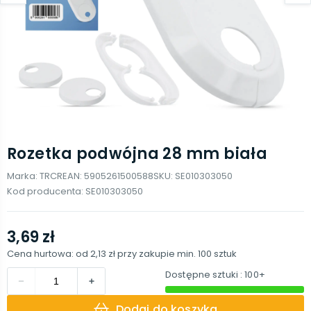
Rozetka podwójna 28 mm biała
Marka:
TRCR
EAN:
5905261500588
SKU:
SE010303050
Kod producenta:
SE010303050
3,69 zł
Cena hurtowa: od
2,13 zł
przy zakupie min.
100
sztuk
Dostępne sztuki
: 100+
Dodaj do koszyka