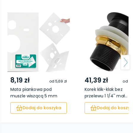
8,19 zł
41,39 zł
od
5,69 zł
od
34
Mata piankowa pod
Korek klik-klak bez
muszle wiszącą 5 mm
przelewu 1 1/4'' mał...
Dodaj do koszyka
Dodaj do koszyk