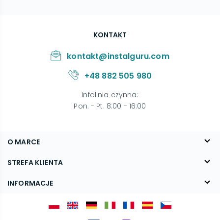
KONTAKT
kontakt@instalguru.com
+48 882 505 980
Infolinia czynna
:
Pon. - Pt. 8:00 - 16:00
O MARCE
O nas
STREFA KLIENTA
Blog
FAQ
INFORMACJE
Kontakt
Dostawa
Regulamin