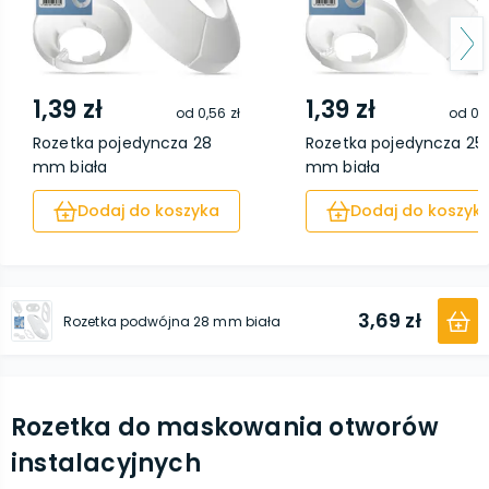
1,39 zł
1,39 zł
od
0,56 zł
od
0,5
Rozetka pojedyncza 28
Rozetka pojedyncza 25
mm biała
mm biała
Dodaj do koszyka
Dodaj do koszyk
3,69 zł
Rozetka podwójna 28 mm biała
Rozetka do maskowania otworów
instalacyjnych