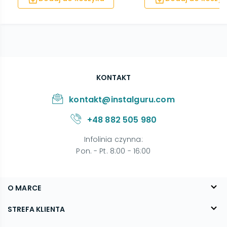
KONTAKT
kontakt@instalguru.com
+48 882 505 980
Infolinia czynna
:
Pon. - Pt. 8:00 - 16:00
O MARCE
O nas
STREFA KLIENTA