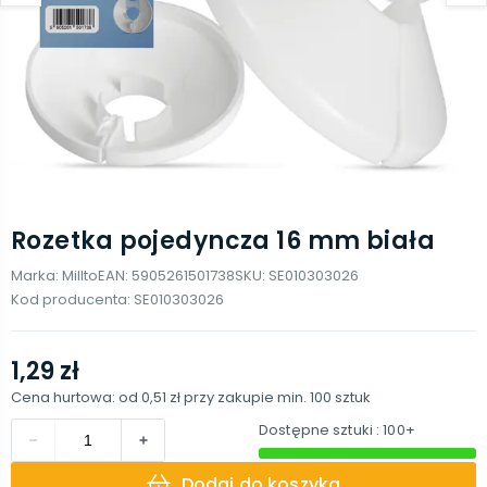
Rozetka pojedyncza 16 mm biała
Marka:
Millto
EAN:
5905261501738
SKU:
SE010303026
Kod producenta:
SE010303026
1,29 zł
Cena hurtowa: od
0,51 zł
przy zakupie min.
100
sztuk
Dostępne sztuki
: 100+
Dodaj do koszyka