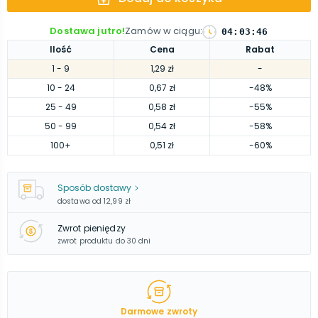
Dostawa jutro!
Zamów w ciągu
:
04
:
03
:
45
Ilość
Cena
Rabat
1
- 9
1,29 zł
-
10
- 24
0,67 zł
-48%
25
- 49
0,58 zł
-55%
50
- 99
0,54 zł
-58%
100
+
0,51 zł
-60%
Sposób dostawy
dostawa od
12,99 zł
Zwrot pieniędzy
zwrot produktu do 30 dni
Darmowe zwroty