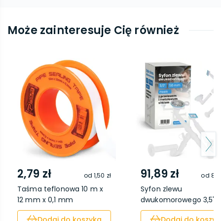
Może zainteresuje Cię również
2,79 zł
91,89 zł
od
1,50 zł
od
80,
Taśma teflonowa 10 m x
Syfon zlewu
12 mm x 0,1 mm
dwukomorowego 3,5'' x
mm ...
Dodaj do koszyka
Dodaj do koszyk