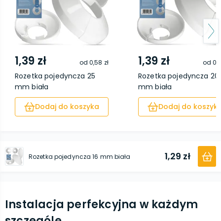
1,39 zł
1,39 zł
od
0,58 zł
od
0,5
Rozetka pojedyncza 25
Rozetka pojedyncza 20
mm biała
mm biała
Dodaj do koszyka
Dodaj do koszyk
1,29 zł
Rozetka pojedyncza 16 mm biała
Instalacja perfekcyjna w każdym
szczególe