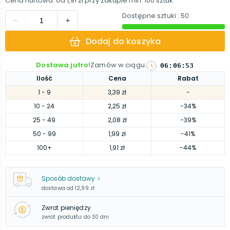
Cena hurtowa: od
1,91 zł
przy zakupie min.
100
sztuk
Dostępne sztuki
: 50
Dodaj do koszyka
Dostawa jutro!
Zamów w ciągu
:
06
:
06
:
52
Ilość
Cena
Rabat
1
- 9
3,39 zł
-
10
- 24
2,25 zł
-34%
25
- 49
2,08 zł
-39%
50
- 99
1,99 zł
-41%
100
+
1,91 zł
-44%
Sposób dostawy
dostawa od
12,99 zł
Zwrot pieniędzy
zwrot produktu do 30 dni