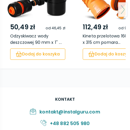
50,49 zł
112,49 zł
od
46,45 zł
od
98,
Odzyskiwacz wody
Kineta przelotowa 160
deszczowej 90 mm x 1'' ...
x 315 cm pomara...
Dodaj do koszyka
Dodaj do koszyk
KONTAKT
kontakt@instalguru.com
+48 882 505 980