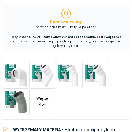
Darmowe zwroty
Zwrot na nasz koszt – Ty tylko pakujesz!
Po zgłoszeniu zwrotu
zamówimy kuriera bezpośrednio pod Twój adres
.
Nie musisz nic drukować – po prostu spakuj paczkę, a kurier przyjedzie z
gotową etykietą.
Więcej
45
+
WYTRZYMAŁY MATERIAŁ
- kolano z polipropylenu