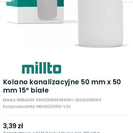
Kolano kanalizacyjne 50 mm x 50
mm 15º białe
Marka:
Millto
EAN:
5905261599384
SKU:
SE030208054
Kod producenta:
MI040203001-V32
3,39 zł