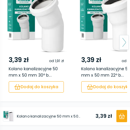
3,39 zł
3,39 zł
od
1,91 zł
od
1,
Kolano kanalizacyjne 50
Kolano kanalizacyjne 5
mm x 50 mm 30º b...
mm x 50 mm 22º b...
Dodaj do koszyka
Dodaj do koszyk
3,39 zł
Kolano kanalizacyjne 50 mm x 50 mm 15º białe