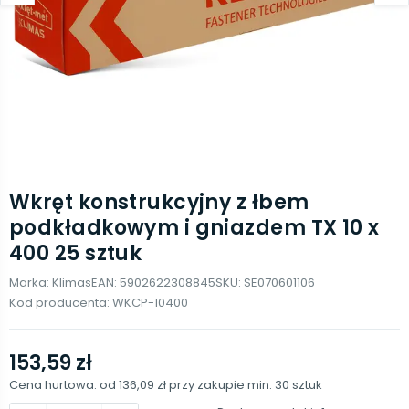
Wkręt konstrukcyjny z łbem
podkładkowym i gniazdem TX 10 x
400 25 sztuk
Marka:
Klimas
EAN:
5902622308845
SKU:
SE070601106
Kod producenta:
WKCP-10400
153,59 zł
Cena hurtowa: od
136,09 zł
przy zakupie min.
30
sztuk