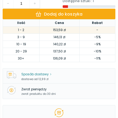
Dostępne sztuki
: 1
Dodaj do koszyka
Ilość
Cena
Rabat
1
- 2
153,59 zł
-
3
- 9
146,13 zł
-5%
10
- 19
140,22 zł
-9%
20
- 29
137,50 zł
-10%
30
+
136,09 zł
-11%
Sposób dostawy
dostawa od
12,99 zł
Zwrot pieniędzy
zwrot produktu do 30 dni