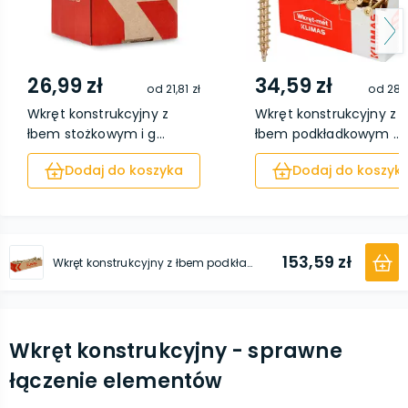
26,99 zł
34,59 zł
od
21,81 zł
od
28,3
Wkręt konstrukcyjny z
Wkręt konstrukcyjny z
łbem stożkowym i g...
łbem podkładkowym ...
Dodaj do koszyka
Dodaj do koszyk
153,59 zł
Wkręt konstrukcyjny z łbem podkładkowym i gniazdem TX 10 x 400 25 sztuk
Wkręt konstrukcyjny - sprawne
łączenie elementów