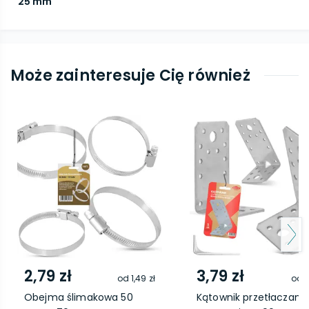
25 mm
Może zainteresuje Cię również
2,79 zł
3,79 zł
od
1,49 zł
od
2
Obejma ślimakowa 50
Kątownik przetłaczany