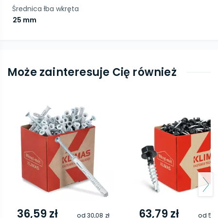
Średnica łba wkręta
25 mm
Może zainteresuje Cię również
36,59 zł
63,79 zł
od
30,08 zł
od
54,