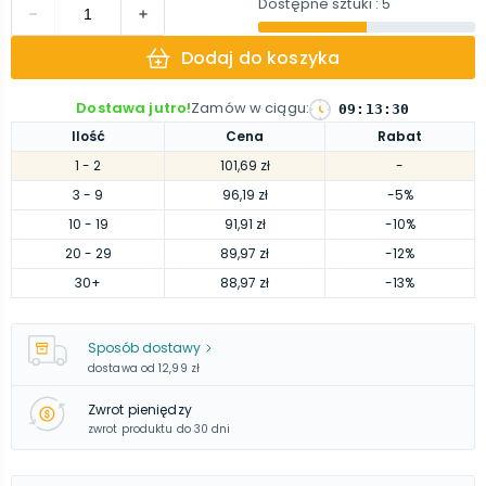
Dostępne sztuki
: 5
Dodaj do koszyka
Dostawa jutro!
Zamów w ciągu
:
09
:
13
:
28
Ilość
Cena
Rabat
1
- 2
101,69 zł
-
3
- 9
96,19 zł
-5%
10
- 19
91,91 zł
-10%
20
- 29
89,97 zł
-12%
30
+
88,97 zł
-13%
Sposób dostawy
dostawa od
12,99 zł
Zwrot pieniędzy
zwrot produktu do 30 dni