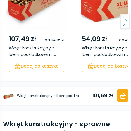
107,49 zł
54,09 zł
od
94,25 zł
od
46,
Wkręt konstrukcyjny z
Wkręt konstrukcyjny z
łbem podkładkowym ...
łbem podkładkowym ...
Dodaj do koszyka
Dodaj do koszyk
101,69 zł
Wkręt konstrukcyjny z łbem podkładkowym i gniazdem TX 10 x 280 25 sztuk
Wkręt konstrukcyjny - sprawne