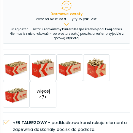
Darmowe zwroty
Zwrot na nasz koszt – Ty tylko pakujesz!
Po zgłoszeniu zwrotu
zamówimy kuriera bezpośrednio pod Twój adres
.
Nie musisz nic drukować – po prostu spakuj paczkę, a kurier przyjedzie z
gotową etykietą.
Więcej
47
+
ŁEB TALERZOWY
- podkładkowa konstrukcja elementu
zapewnia doskonały docisk do podłoża.