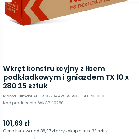
Wkręt konstrukcyjny z łbem
podkładkowym i gniazdem TX 10 x
280 25 sztuk
Marka:
Klimas
EAN:
5907704425656
SKU:
SE070601100
Kod producenta:
WKCP-10280
101,69 zł
Cena hurtowa: od
88,97 zł
przy zakupie min.
30
sztuk