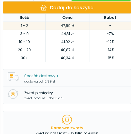
Dodaj do koszyka
Ilość
Cena
Rabat
1
- 2
47,59 zł
-
3
- 9
44,31 zł
-7%
10
- 19
41,92 zł
-12%
20
- 29
40,87 zł
-14%
30
+
40,34 zł
-15%
Sposób dostawy
dostawa od
12,99 zł
Zwrot pieniędzy
zwrot produktu do 30 dni
Darmowe zwroty
Zwrot na nasz koszt – Ty tylko pakujesz!