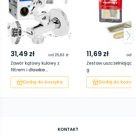
31,49 zł
11,69 zł
od
25,63 zł
od
8,
Zawór kątowy kulowy z
Zestaw uszczelniający
filtrem i dławikie...
g
Dodaj do koszyka
Dodaj do koszyk
KONTAKT