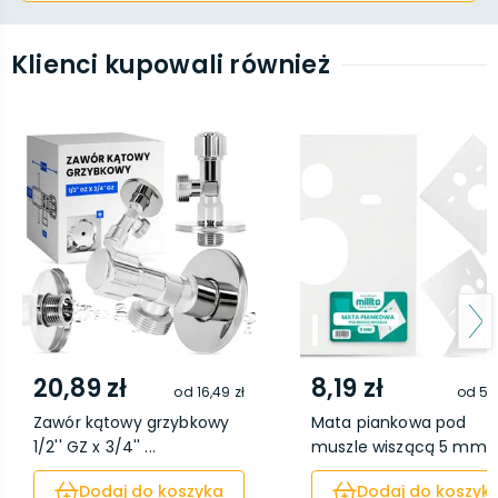
Klienci kupowali również
20,89 zł
8,19 zł
od
16,49 zł
od
5,6
Zawór kątowy grzybkowy
Mata piankowa pod
1/2'' GZ x 3/4'' ...
muszle wiszącą 5 mm
Dodaj do koszyka
Dodaj do koszyk