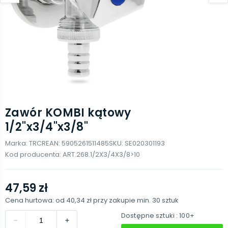
Zawór KOMBI kątowy
1/2"x3/4"x3/8"
Marka:
TRCR
EAN:
5905261511485
SKU:
SE020301193
Kod producenta:
ART.268.1/2X3/4X3/8>10
47,59 zł
Cena hurtowa: od
40,34 zł
przy zakupie min.
30
sztuk
Dostępne sztuki
: 100+