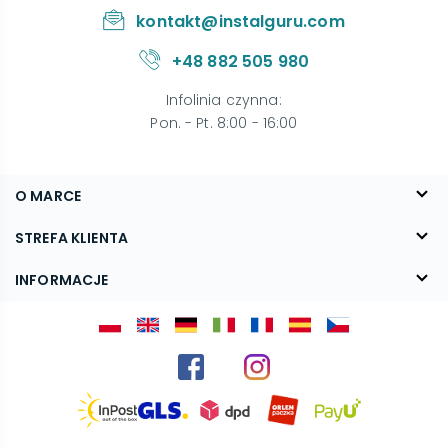
kontakt@instalguru.com
+48 882 505 980
Infolinia czynna
:
Pon. - Pt. 8:00 - 16:00
O MARCE
O nas
STREFA KLIENTA
Blog
FAQ
INFORMACJE
Kontakt
Dostawa
Regulamin
Reklamacje i zwroty
Polityka prywatności
Kariera