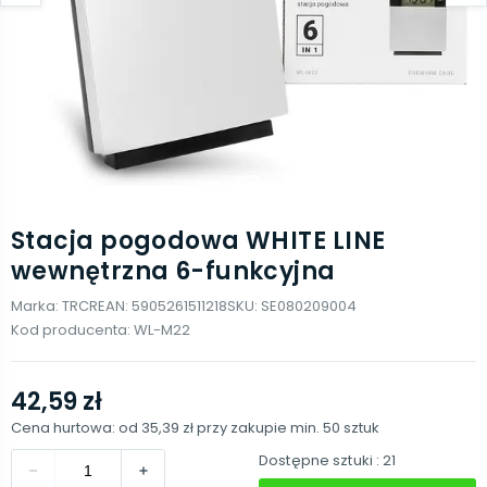
Stacja pogodowa WHITE LINE
wewnętrzna 6-funkcyjna
Marka:
TRCR
EAN:
5905261511218
SKU:
SE080209004
Kod producenta:
WL-M22
42,59 zł
Cena hurtowa: od
35,39 zł
przy zakupie min.
50
sztuk
Dostępne sztuki
: 21