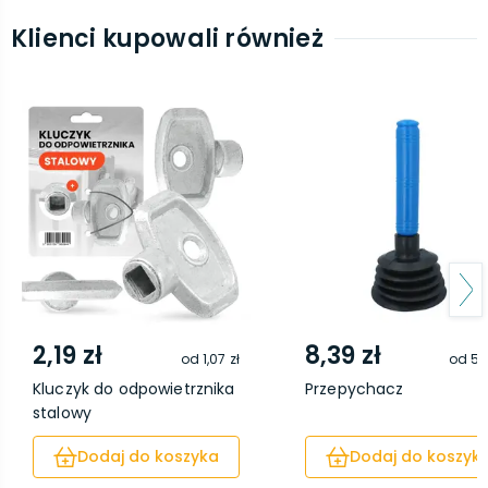
Klienci kupowali również
2,19 zł
8,39 zł
od
1,07 zł
od
5,
Kluczyk do odpowietrznika
Przepychacz
stalowy
Dodaj do koszyka
Dodaj do koszyk