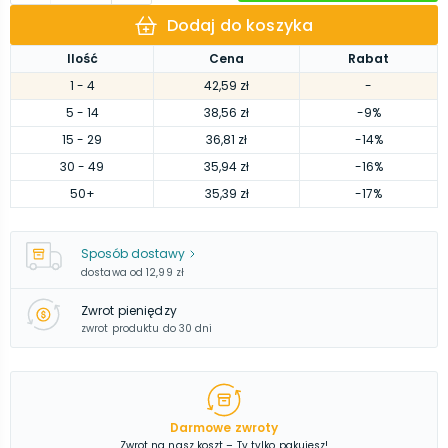
Dodaj do koszyka
Ilość
Cena
Rabat
1
- 4
42,59 zł
-
5
- 14
38,56 zł
-9%
15
- 29
36,81 zł
-14%
30
- 49
35,94 zł
-16%
50
+
35,39 zł
-17%
Sposób dostawy
dostawa od
12,99 zł
Zwrot pieniędzy
zwrot produktu do 30 dni
Darmowe zwroty
Zwrot na nasz koszt – Ty tylko pakujesz!