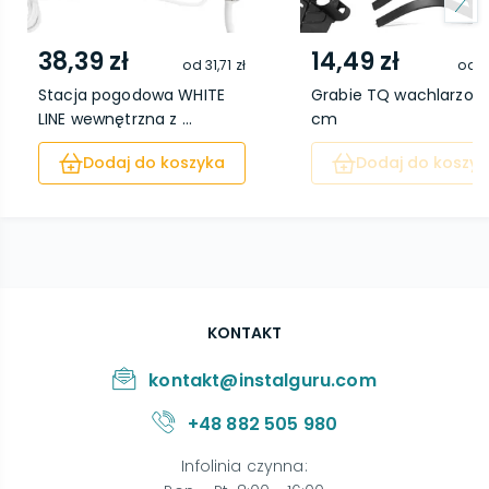
38,39 zł
14,49 zł
od
31,71 zł
od
1
Stacja pogodowa WHITE
Grabie TQ wachlarzow
LINE wewnętrzna z ...
cm
Dodaj do koszyka
Dodaj do koszyk
KONTAKT
kontakt@instalguru.com
+48 882 505 980
Infolinia czynna
: