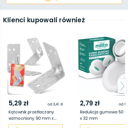
Klienci kupowali również
5,29 zł
2,79 zł
od
3,41 zł
od
1,
Kątownik przetłaczany
Redukcja gumowa 50
wzmocniony 90 mm x...
x 32 mm