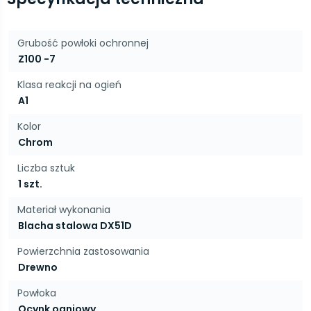
Grubość powłoki ochronnej
Z100 -7
Klasa reakcji na ogień
A1
Kolor
Chrom
Liczba sztuk
1 szt.
Materiał wykonania
Blacha stalowa DX51D
Powierzchnia zastosowania
Drewno
Powłoka
Ocynk ogniowy