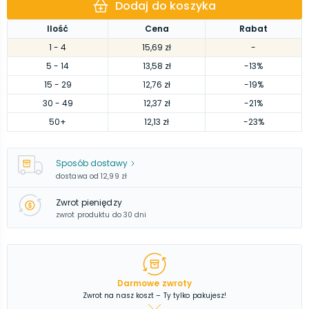
Dodaj do koszyka
Ilość
Cena
Rabat
1
- 4
15,69 zł
-
5
- 14
13,58 zł
-13%
15
- 29
12,76 zł
-19%
30
- 49
12,37 zł
-21%
50
+
12,13 zł
-23%
Sposób dostawy
dostawa od
12,99 zł
Zwrot pieniędzy
zwrot produktu do 30 dni
Darmowe zwroty
Zwrot na nasz koszt – Ty tylko pakujesz!