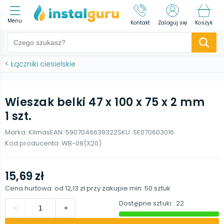
Menu
Kontakt
Zaloguj się
Koszyk
<
Łączniki ciesielskie
Wieszak belki 47 x 100 x 75 x 2 mm
1 szt.
Marka:
Klimas
EAN:
5907046639322
SKU:
SE070603016
Kod producenta:
WB-08(X20)
15,69 zł
Cena hurtowa: od
12,13 zł
przy zakupie min.
50
sztuk
Dostępne sztuki
: 22