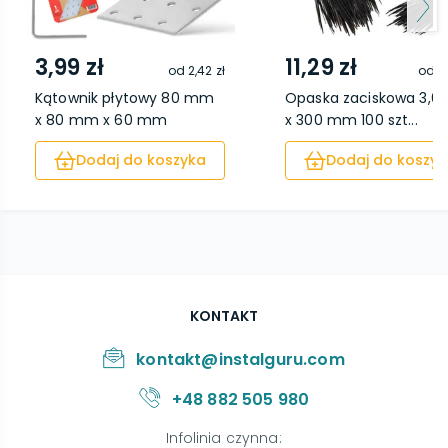
3,99 zł
11,29 zł
od
2,42 zł
od
8
Kątownik płytowy 80 mm
Opaska zaciskowa 3,
x 80 mm x 60 mm
x 300 mm 100 szt...
Dodaj do koszyka
Dodaj do koszyk
KONTAKT
kontakt@instalguru.com
+48 882 505 980
Infolinia czynna
: