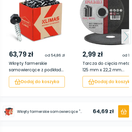
63,79 zł
2,99 zł
od
54,86 zł
od
1,
Wkręty farmerskie
Tarcza do cięcia metal
samowiercące z podkład...
125 mm x 22,2 mm...
Dodaj do koszyka
Dodaj do koszyk
64,69 zł
Wkręty farmerskie samowiercące "Zszywki" do mocowania blach z podkładką EPDM 4,8 x 19 mm grafitowy