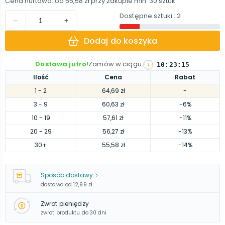
Cena hurtowa: od
55,58 zł
przy zakupie min.
30
sztuk
Dostępne sztuki
: 2
Dodaj do koszyka
Dostawa jutro!
Zamów w ciągu
:
10
:
23
:
15
Ilość
Cena
Rabat
1
- 2
64,69 zł
-
3
- 9
60,63 zł
-6%
10
- 19
57,61 zł
-11%
20
- 29
56,27 zł
-13%
30
+
55,58 zł
-14%
Sposób dostawy
dostawa od
12,99 zł
Zwrot pieniędzy
zwrot produktu do 30 dni