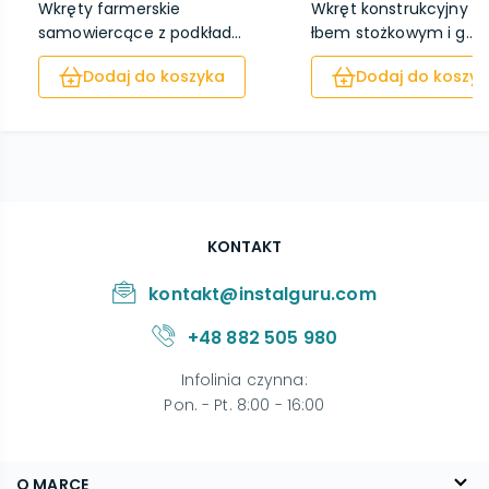
Wkręty farmerskie
Wkręt konstrukcyjny z
samowiercące z podkład...
łbem stożkowym i g...
Dodaj do koszyka
Dodaj do koszyk
KONTAKT
kontakt@instalguru.com
+48 882 505 980
Infolinia czynna
:
Pon. - Pt. 8:00 - 16:00
O MARCE