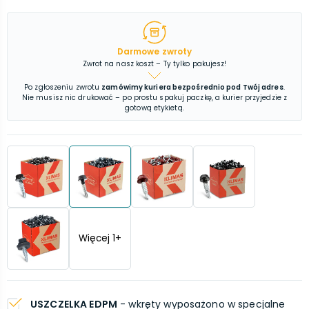
Darmowe zwroty
Zwrot na nasz koszt – Ty tylko pakujesz!
Po zgłoszeniu zwrotu
zamówimy kuriera bezpośrednio pod Twój adres
.
Nie musisz nic drukować – po prostu spakuj paczkę, a kurier przyjedzie z
gotową etykietą.
Więcej
1
+
USZCZELKA EDPM
- wkręty wyposażono w specjalne