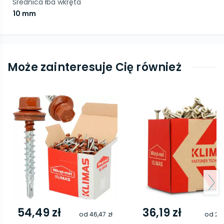
Średnica łba wkręta
10 mm
Może zainteresuje Cię również
54,49 zł
36,19 zł
od
46,47 zł
od
29,