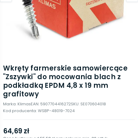
Wkręty farmerskie samowiercące
"Zszywki" do mocowania blach z
podkładką EPDM 4,8 x 19 mm
grafitowy
Marka:
Klimas
EAN:
5907704416272
SKU:
SE070604018
Kod producenta:
WSBP-48019-7024
64,69 zł