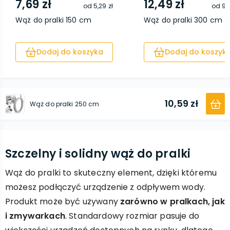
7,69 zł
12,49 zł
od
5,29 zł
od
9,
Wąż do pralki 150 cm
Wąż do pralki 300 cm
Dodaj do koszyka
Dodaj do koszyk
10,59 zł
Wąż do pralki 250 cm
Szczelny i solidny wąż do pralki
Wąż do pralki to skuteczny element, dzięki któremu
możesz podłączyć urządzenie z odpływem wody.
Produkt może być używany
zarówno w pralkach, jak
i zmywarkach
. Standardowy rozmiar pasuje do