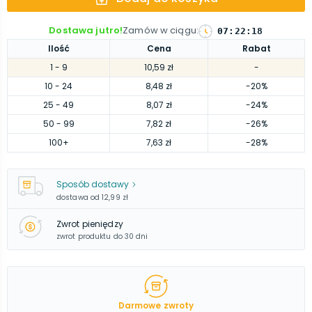
Dostawa jutro!
Zamów w ciągu
:
07
:
22
:
17
Ilość
Cena
Rabat
1
- 9
10,59 zł
-
10
- 24
8,48 zł
-20%
25
- 49
8,07 zł
-24%
50
- 99
7,82 zł
-26%
100
+
7,63 zł
-28%
Sposób dostawy
dostawa od
12,99 zł
Zwrot pieniędzy
zwrot produktu do 30 dni
Darmowe zwroty