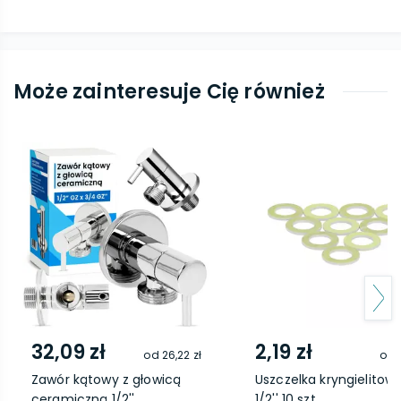
Może zainteresuje Cię również
32,09 zł
2,19 zł
od
26,22 zł
od
Zawór kątowy z głowicą
Uszczelka kryngielitow
ceramiczną 1/2''...
1/2'' 10 szt.