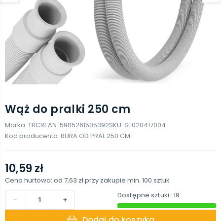
Wąż do pralki 250 cm
Marka:
TRCR
EAN:
5905261505392
SKU:
SE020417004
Kod producenta:
RURA OD PRAL 250 CM.
10,59 zł
Cena hurtowa: od
7,63 zł
przy zakupie min.
100
sztuk
Dostępne sztuki
: 19
Dodaj do koszyka