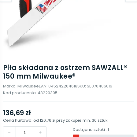
Piła składana z ostrzem SAWZALL®
150 mm Milwaukee®
Marka:
Milwaukee
EAN:
045242204618
SKU:
SE070406016
Kod producenta:
48220305
136,69 zł
Cena hurtowa: od
120,76 zł
przy zakupie min.
30
sztuk
Dostępne sztuki
: 1