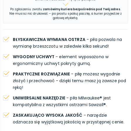
Po zgłoszeniu zwrotu
zamówimy kuriera bezpośrednio pod Twój adres
.
Nie musisz nic drukować – po prostu spakuj paczkę, a kurier przyjedzie z
gotową etykietą.
BŁYSKAWICZNA WYMIANA OSTRZA
- piła pozwala na
wymianę brzeszczotu w zaledwie kilka sekund!
WYGODNY UCHWYT
- element wyposażono w
ergonomiczny uchwyt pokryty gumą.
PRAKTYCZNE ROZWIĄZANIE
- piłę możesz wygodnie
złożyć i przechować - dzięki temu masz ją zawsze pod
ręką!
UNIWERSALNE NARZĘDZIE
- piła Milwaukee® jest
kompatybilna z wszystkimi ostrzami Sawzall®.
ZASKAKUJĄCO WYSOKA JAKOŚĆ
- narzędzie
odznacza się wyjątkową jakością w przystępnej cenie.