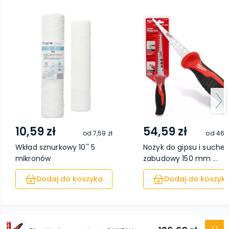
10,59 zł
54,59 zł
od
7,59 zł
od
46,5
Wkład sznurkowy 10'' 5
Nożyk do gipsu i suchej
mikronów
zabudowy 150 mm ...
Dodaj do koszyka
Dodaj do koszyk