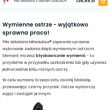
136,69 zł
Piła składana z ostrzem SAWZALL® 150 mm Milwaukee®
Wymienne ostrze - wyjątkowo
sprawna praca!
Piła składana Milwaukee® zapewnia sprawne
wykonanie zadania dzięki wymiennym ostrzom.
Element możesz
błyskawicznie wymienić
- to
przydatne w przypadku uszkodzenia lub gdy używasz
jednocześnie kilku różnych ostrzy.
W celu wymiany brzeszczotu zwolnij blokadę,
przesuwając czarny przycisk. Ostrze wystarczy
wyjąć i zastąpić je innym.