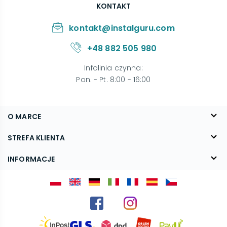
KONTAKT
kontakt@instalguru.com
+48 882 505 980
Infolinia czynna
:
Pon. - Pt. 8:00 - 16:00
O MARCE
O nas
STREFA KLIENTA
Blog
FAQ
INFORMACJE
Kontakt
Dostawa
Regulamin
Reklamacje i zwroty
Polityka prywatności
Kariera