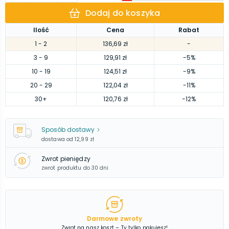
Dodaj do koszyka
Ilość
Cena
Rabat
1
- 2
136,69 zł
-
3
- 9
129,91 zł
-5%
10
- 19
124,51 zł
-9%
20
- 29
122,04 zł
-11%
30
+
120,76 zł
-12%
Sposób dostawy
dostawa od
12,99 zł
Zwrot pieniędzy
zwrot produktu do 30 dni
Darmowe zwroty
Zwrot na nasz koszt – Ty tylko pakujesz!