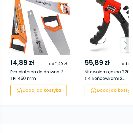
14,89 zł
55,89 zł
od
11,40 zł
od
47,
Piła płatnica do drewna 7
Nitownica ręczna 220
TPI 450 mm
z 4 końcówkami 2...
Dodaj do koszyka
Dodaj do koszyk