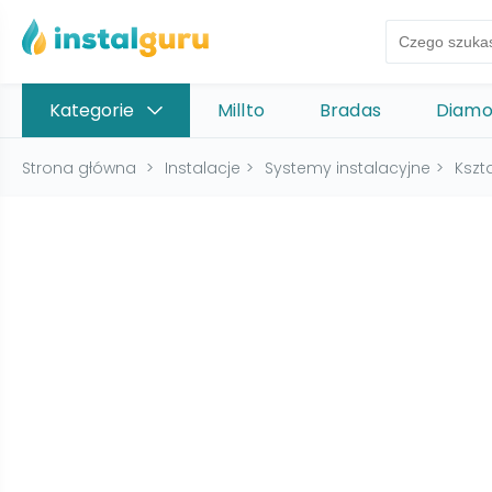
Kategorie
Millto
Bradas
Diam
Strona główna
>
Instalacje
>
Systemy instalacyjne
>
Kszt