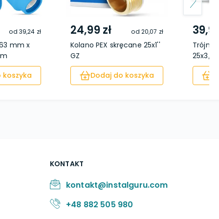
24,99 zł
39,99
od
39,24 zł
od
20,07 zł
6 63 mm x
Kolano PEX skręcane 25x1''
Trójnik
mm
GZ
25x3/4'
 koszyka
Dodaj do koszyka
D
KONTAKT
kontakt@instalguru.com
+48 882 505 980