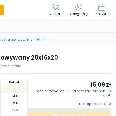
Kontakt
Zaloguj się
Koszyk
PEX zaprasowywany 20x16x20
asowywany 20x16x20
 producenta:
-
Rabat
15,09 zł
-
Cena hurtowa: od
11,59 zł
przy zakupie min.
50
sztuk
-14%
-19%
Dostępne sztuki
: 0
-22%
Do koszyka