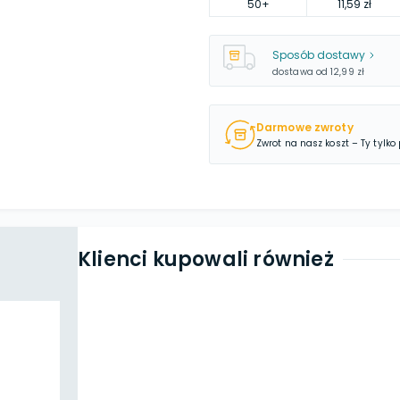
50
+
11,59 zł
Sposób dostawy
dostawa od
12,99 zł
Darmowe zwroty
Zwrot na nasz koszt – Ty tylko
Klienci kupowali również