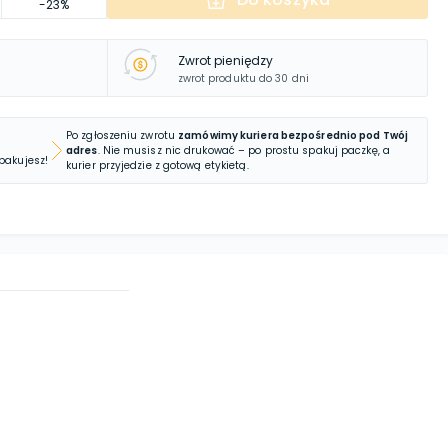
-23%
Zwrot pieniędzy
zwrot produktu do 30 dni
Po zgłoszeniu zwrotu
zamówimy kuriera bezpośrednio pod Twój
adres
. Nie musisz nic drukować – po prostu spakuj paczkę, a
 pakujesz!
kurier przyjedzie z gotową etykietą.