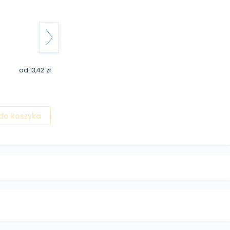
od
13,42 zł
do koszyka