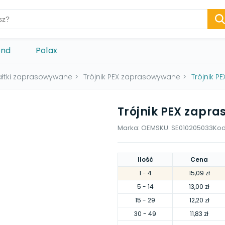
ond
Polax
ałtki zaprasowywane
>
Trójnik PEX zaprasowywane
>
Trójnik 
Trójnik PEX zapr
Marka:
OEM
SKU:
SE010205033
Kod
Ilość
Cena
1
- 4
15,09 zł
5
- 14
13,00 zł
15
- 29
12,20 zł
30
- 49
11,83 zł