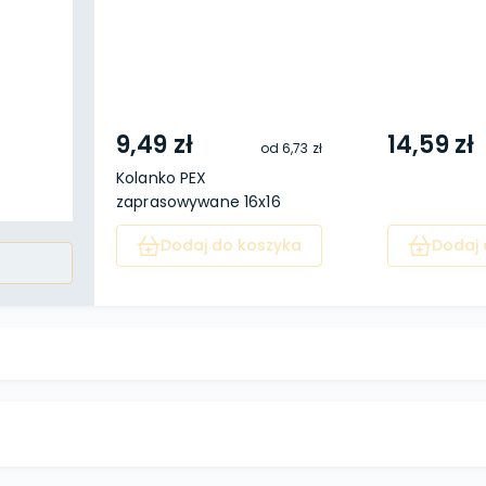
9,49 zł
14,59 zł
od
6,73 zł
Kolanko PEX
zaprasowywane 16x16
Dodaj do koszyka
Dodaj 