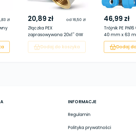
20,89 zł
46,99 zł
4,83 zł
od
16,50 zł
iwny
Złączka PEX
Trójnik PE PN1
zaprasowywana 20x1'' GW
40 mm x 63 
ka
Dodaj do koszyka
Dodaj do
TA
INFORMACJE
Regulamin
Polityka prywatności