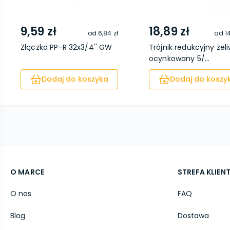
9,59 zł
18,89 zł
od
6,84 zł
od
1
Złączka PP-R 32x3/4'' GW
Trójnik redukcyjny żel
ocynkowany 5/...
Dodaj do koszyka
Dodaj do koszy
O MARCE
STREFA KLIEN
O nas
FAQ
Blog
Dostawa