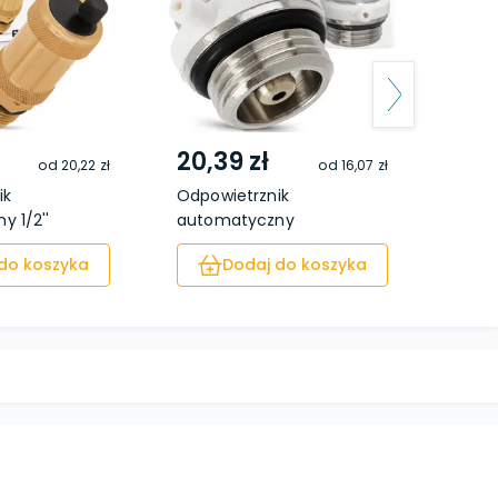
20,39 zł
2,19
od
20,22 zł
od
16,07 zł
ik
Odpowietrznik
Klucz
 1/2''
automatyczny
stalo
higroskopijny...
do koszyka
Dodaj do koszyka