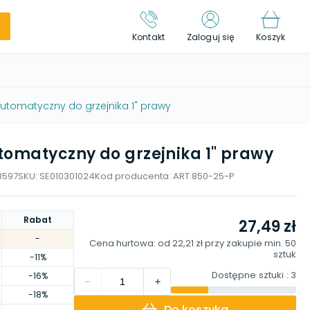
Kontakt
Zaloguj się
Koszyk
utomatyczny do grzejnika 1" prawy
tomatyczny do grzejnika 1" prawy
8597
SKU:
SE010301024
Kod producenta:
ART.850-25-P
Rabat
27,49 zł
-
Cena hurtowa: od
22,21 zł
przy zakupie min.
50
sztuk
-11%
Dostępne sztuki
: 3
-16%
-18%
Do koszyka