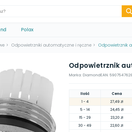
ond
Polax
owe
>
Odpowietrzniki automatyczne i ręczne
>
Odpowietrznik a
Odpowietrznik au
Marka:
Diamond
EAN:
590754762
Ilość
Cena
1
- 4
27,49 zł
5
- 14
24,45 zł
15
- 29
23,20 zł
30
- 49
22,60 zł