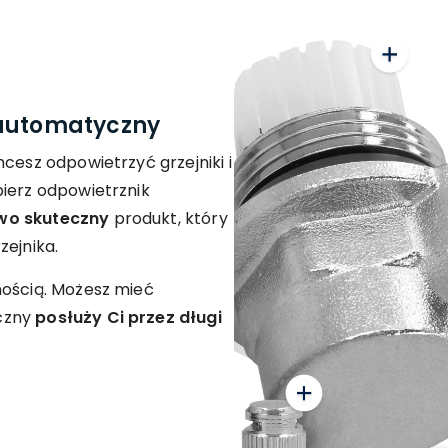
 automatyczny
cesz odpowietrzyć grzejniki i
bierz odpowietrznik
wo skuteczny
produkt, który
zejnika.
nością. Możesz mieć
czny
posłuży Ci przez długi