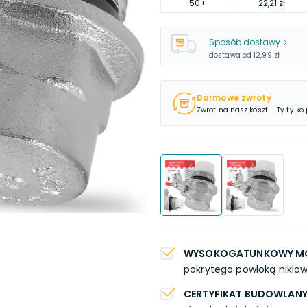
50
+
22,21 zł
Sposób dostawy
dostawa od
12,99 zł
Darmowe zwroty
Zwrot na nasz koszt – Ty tylko
WYSOKOGATUNKOWY M
pokrytego powłoką niklow
CERTYFIKAT BUDOWLAN