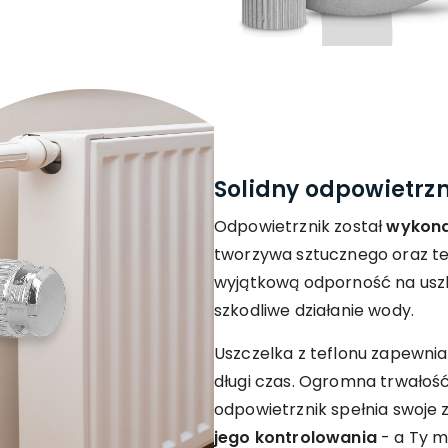
Solidny odpowietrzn
Odpowietrznik został
wykona
tworzywa sztucznego oraz te
wyjątkową odporność na uszk
szkodliwe działanie wody.
Uszczelka z teflonu zapewnia
długi czas. Ogromna trwałoś
odpowietrznik spełnia swoje 
jego kontrolowania
- a Ty m