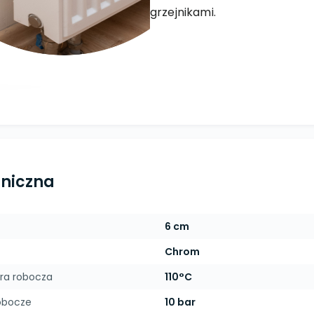
grzejnikami.
hniczna
6 cm
Chrom
ra robocza
110°C
obocze
10 bar