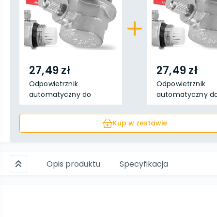
27,49 zł
27,49 zł
Odpowietrznik
Odpowietrznik
automatyczny do
automatyczny d
grzejnika ...
grzejnika ...
Kup w zestawie
Opis produktu
Specyfikacja