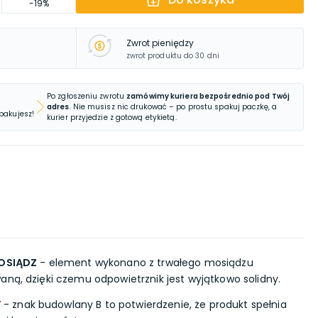
-19%
Zwrot pieniędzy
zwrot produktu do 30 dni
Po zgłoszeniu zwrotu
zamówimy kuriera bezpośrednio pod Twój
adres
. Nie musisz nic drukować – po prostu spakuj paczkę, a
 pakujesz!
kurier przyjedzie z gotową etykietą.
OSIĄDZ
- element wykonano z trwałego mosiądzu
aną, dzięki czemu odpowietrznik jest wyjątkowo solidny.
Y
- znak budowlany B to potwierdzenie, że produkt spełnia