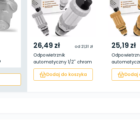
26,49 zł
25,19 zł
od
21,31 zł
Odpowietrznik
Odpowietrzn
o
automatyczny 1/2'' chrom
automatyczny
mosiądz
Dodaj do koszyka
Dodaj 