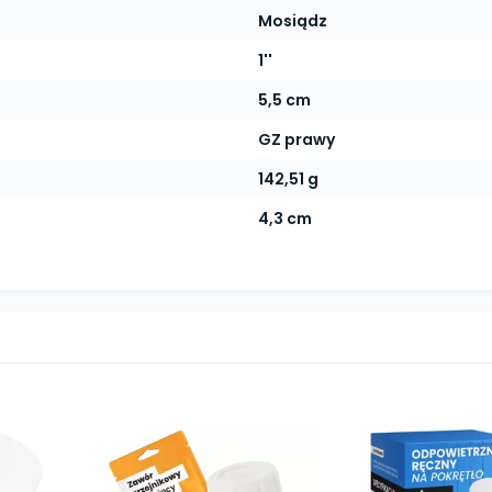
Mosiądz
1''
5,5 cm
GZ prawy
142,51 g
4,3 cm