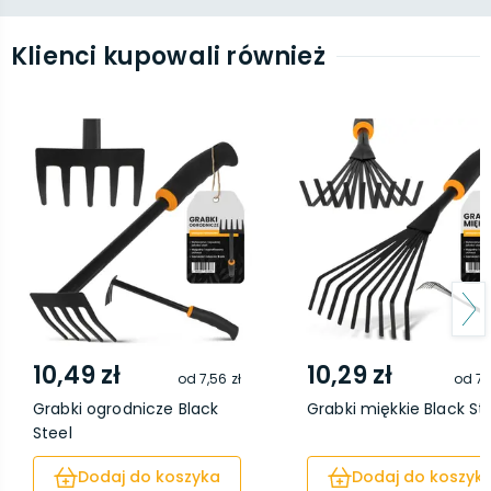
Klienci kupowali również
10,49 zł
10,29 zł
od
7,56 zł
od
7,
Grabki ogrodnicze Black
Grabki miękkie Black St
Steel
Dodaj do koszyka
Dodaj do koszyk