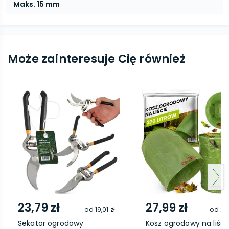
Maks. 15 mm
Może zainteresuje Cię również
23,79 zł
27,99 zł
od
19,01 zł
od
22,
Sekator ogrodowy
Kosz ogrodowy na liści