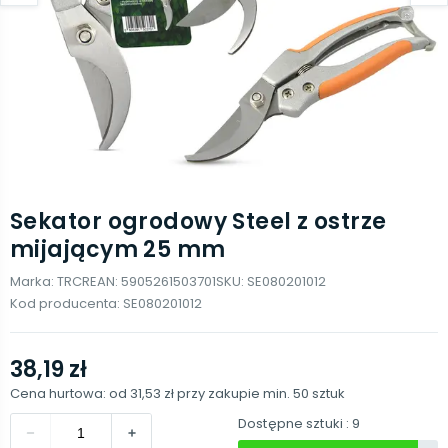
Sekator ogrodowy Steel z ostrze
mijającym 25 mm
Marka:
TRCR
EAN:
5905261503701
SKU:
SE080201012
Kod producenta:
SE080201012
38,19 zł
Cena hurtowa: od
31,53 zł
przy zakupie min.
50
sztuk
Dostępne sztuki
: 9