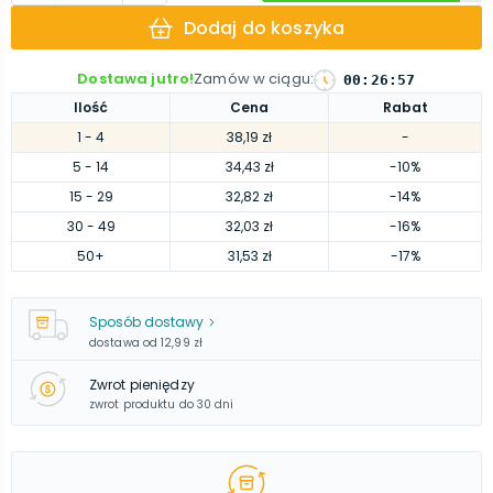
Dodaj do koszyka
Dostawa jutro!
Zamów w ciągu
:
00
:
26
:
56
Ilość
Cena
Rabat
1
- 4
38,19 zł
-
5
- 14
34,43 zł
-10%
15
- 29
32,82 zł
-14%
30
- 49
32,03 zł
-16%
50
+
31,53 zł
-17%
Sposób dostawy
dostawa od
12,99 zł
Zwrot pieniędzy
zwrot produktu do 30 dni